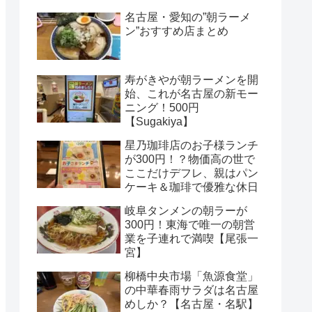
名古屋・愛知の”朝ラーメ
ン”おすすめ店まとめ
寿がきやが朝ラーメンを開
始、これが名古屋の新モー
ニング！500円
【Sugakiya】
星乃珈琲店のお子様ランチ
が300円！？物価高の世で
ここだけデフレ、親はパン
ケーキ＆珈琲で優雅な休日
岐阜タンメンの朝ラーが
300円！東海で唯一の朝営
業を子連れで満喫【尾張一
宮】
柳橋中央市場「魚源食堂」
の中華春雨サラダは名古屋
めしか？【名古屋・名駅】