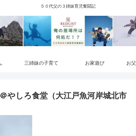
５０代父の３姉妹育児奮闘記
ん
三姉妹の子育て
お家遊び
お父
＠やしろ食堂（大江戸魚河岸城北市