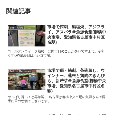
関連記事
市場で鮪刺、鯖塩焼、アジフラ
柳橋中央市場
イ、アスパラ＠魚源食堂(柳橋中
央市場、愛知県名古屋市中村区
名駅)
ゴールデンウィーク最終日は開市日のことが多いですよね。令和
６年GW最終日はハシゴ市場。
市場で鰤・鮪刺、茶碗蒸し、ウ
Red List Restaurant
インナー、蓮根と鶏肉のきんぴ
ら、新若芽＠魚源食堂(柳橋中央
市場、愛知県名古屋市中村区名
駅)
やっぱり旨い！と再確認。 名古屋は柳橋中央市場の魚源さんで両
手に華の朝酒でございます。