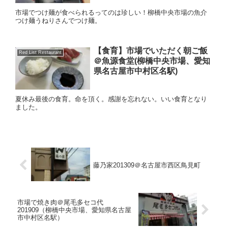
市場でつけ麺が食べられるってのは珍しい！柳橋中央市場の魚介
つけ麺うねりさんでつけ麺。
【食育】市場でいただく朝ご飯
Red List Restaurant
＠魚源食堂(柳橋中央市場、愛知
県名古屋市中村区名駅)
夏休み最後の食育。命を頂く。感謝を忘れない。いい食育となり
ました。
藤乃家201309＠名古屋市西区鳥見町
市場で焼き肉＠尾毛多セコ代
201909（柳橋中央市場、愛知県名古屋
市中村区名駅）