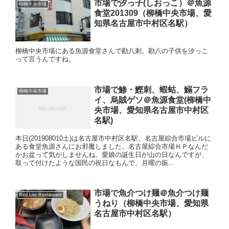
市場で汐っ子(しおっこ）＠魚源
柳橋中央市場
食堂201309（柳橋中央市場、愛
知県名古屋市中村区名駅）
柳橋中央市場にある魚源食堂さんで勘八刺。勘八の子供を汐っこ
って言うんですね。
市場で鯵・鰹刺、蝦蛄、鰯フラ
柳橋中央市場
イ、烏賊ゲソ＠魚源食堂(柳橋中
央市場、愛知県名古屋市中村区
名駅)
本日(201908010土)は名古屋市中村区名駅、名古屋綜合市場ビルに
ある食堂魚源さんにお邪魔しました。名古屋綜合市場ＨＰなんだ
かお盆って気がしませんね。愛娘の誕生日が山の日なんですが、
取って付けたような国民の祝日なもんで、月曜の振...
市場で魚介つけ麺＠魚介つけ麺
Red List Restaurant
うねり（柳橋中央市場、愛知県
名古屋市中村区名駅）