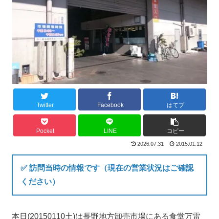
Twitter
Facebook
はてブ
Pocket
LINE
コピー
2026.07.31
2015.01.12
✅ 訪問当時の情報です（現在の営業状況はご確認
ください）
本日(20150110土)は長野地方卸売市場にある食堂万雷