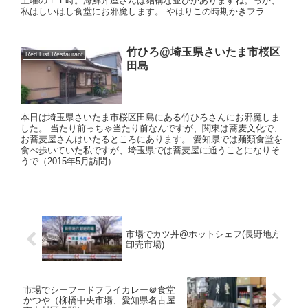
土曜の１１時。海鮮丼屋さんは結構な並びがありますね。っが、
私はしいはし食堂にお邪魔します。 やはりこの時期かきフラ...
竹ひろ@埼玉県さいたま市桜区
Red List Restaurant
田島
本日は埼玉県さいたま市桜区田島にある竹ひろさんにお邪魔しま
した。 当たり前っちゃ当たり前なんですが、関東は蕎麦文化で、
お蕎麦屋さんはいたるところにあります。 愛知県では麺類食堂を
食べ歩いていた私ですが、埼玉県では蕎麦屋に通うことになりそ
うで（2015年5月訪問）
市場でカツ丼@ホットシェフ(長野地方
卸売市場)
市場でシーフードフライカレー＠食堂
かつや（柳橋中央市場、愛知県名古屋