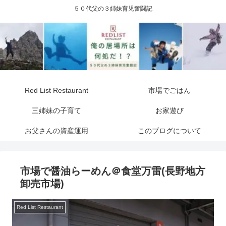
５０代父の３姉妹育児奮闘記
Red List Restaurant
市場でごはん
三姉妹の子育て
お家遊び
お父さんの資産運用
このブログについて
市場で醤油らーめん＠食堂万雷(長野地方
卸売市場)
Red List Restaurant