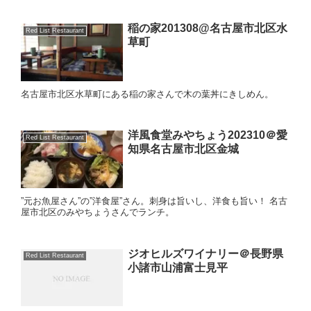
稲の家201308@名古屋市北区水
Red List Restaurant
草町
名古屋市北区水草町にある稲の家さんで木の葉丼にきしめん。
洋風食堂みやちょう202310＠愛
Red List Restaurant
知県名古屋市北区金城
”元お魚屋さん”の”洋食屋”さん。刺身は旨いし、洋食も旨い！ 名古
屋市北区のみやちょうさんでランチ。
ジオヒルズワイナリー＠長野県
Red List Restaurant
小諸市山浦富士見平