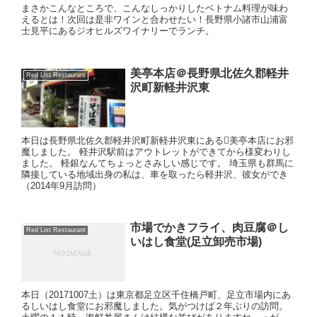
まさかこんなところで、こんなしっかりしたベトナム料理が味わ
えるとは！次回は是非ワインと合わせたい！長野県小諸市山浦富
士見平にあるジオヒルズワイナリーでランチ。
美亭本店＠長野県北佐久郡軽井
Red List Restaurant
沢町新軽井沢東
本日は長野県北佐久郡軽井沢町新軽井沢東にある美亭本店にお邪
魔しました。 軽井沢駅前はアウトレットができてから様変わりし
ました。 軽銀なんてちょっとさみしい感じです。 埼玉県も群馬に
隣接している地域出身の私は、車を取ったら軽井沢、彼女ができ
（2014年9月訪問）
市場でかきフライ、肉豆腐＠し
Red List Restaurant
いはし食堂(足立卸売市場)
本日（20171007土）は東京都足立区千住橋戸町、足立市場内にあ
るしいはし食堂にお邪魔しました。気がつけば２年ぶりの訪問。