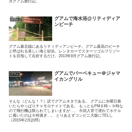
月グアム旅行記。
グアムで海水浴@リティディア
グアム
ンビーチ
グアム最北端にあるリティディアンビーチ。グアム最高のビーチ
と呼ばれる美しい海と砂浜。レンタカーでスターツゴルフリゾー
トを目指して右折するだけ。2013年9月グアム旅行記。
グアムでバーベキュー＠ジャマ
グアム
イカングリル
そんな（どんな！？）訳でグアムネタである。 グアムに水曜日着
いたらやっぱりチャモロナイトである。 もっともPM６時～９時な
ので飛行機は限られてしまいますが…。 今回入管で遅れてホテル
に着いたのは６時過ぎ…。 とりあえずコンビニ大阪にTELし
（2015年2月訪問）