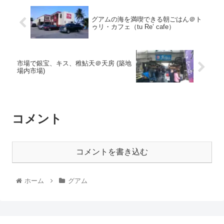
グアムの海を満喫できる朝ごはん＠ト
ゥリ・カフェ（tu Re’ cafe）
市場で銀宝、キス、稚鮎天＠天房 (築地
場内市場)
コメント
コメントを書き込む
ホーム
グアム