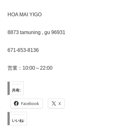
HOA MAI YIGO
8873 tamuning , gu 96931
671-653-8136
営業：10:00～22:00
共有:
Facebook
X
いいね: