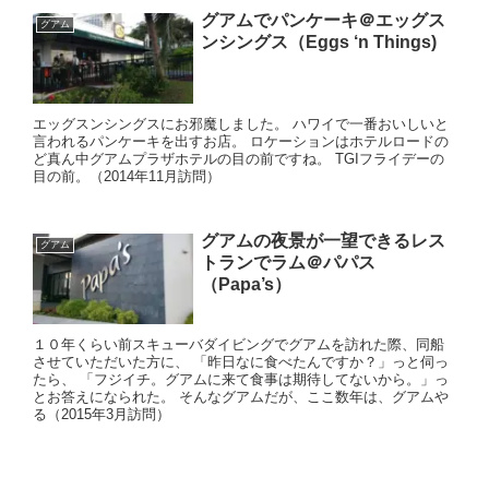
グアムでパンケーキ＠エッグス
グアム
ンシングス（Eggs ‘n Things)
エッグスンシングスにお邪魔しました。 ハワイで一番おいしいと
言われるパンケーキを出すお店。 ロケーションはホテルロードの
ど真ん中グアムプラザホテルの目の前ですね。 TGIフライデーの
目の前。（2014年11月訪問）
グアムの夜景が一望できるレス
グアム
トランでラム＠パパス
（Papa’s）
１０年くらい前スキューバダイビングでグアムを訪れた際、同船
させていただいた方に、 「昨日なに食べたんですか？」っと伺っ
たら、 「フジイチ。グアムに来て食事は期待してないから。」っ
とお答えになられた。 そんなグアムだが、ここ数年は、グアムや
る（2015年3月訪問）