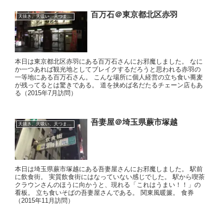
百万石＠東京都北区赤羽
天抜き、天吸い、天つま、立ち食い、蕎麦、etc
本日は東京都北区赤羽にある百万石さんにお邪魔しました。 なに
か一つあれば観光地としてブレイクするだろうと思われる赤羽の
一等地にある百万石さん。 こんな場所に個人経営の立ち食い蕎麦
が残ってるとは驚きである。 道を挟めば名だたるチェーン店もあ
る（2015年7月訪問）
吾妻屋＠埼玉県蕨市塚越
天抜き、天吸い、天つま、立ち食い、蕎麦、etc
本日は埼玉県蕨市塚越にある吾妻屋さんにお邪魔しました。 駅前
に飲食街。 実質飲食街にはなっていない感じでした。 駅から喫茶
クラウンさんのほうに向かうと、現れる「これはうまい！！」の
看板。 立ち食いそばの吾妻屋さんである。 関東風暖簾。 食券
（2015年11月訪問）