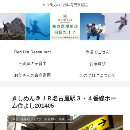
５０代父の３姉妹育児奮闘記
Red List Restaurant
市場でごはん
三姉妹の子育て
お家遊び
お父さんの資産運用
このブログについて
きしめん＠ＪＲ名古屋駅３・４番線ホー
ム住よし201405
天抜き、天吸い、天つま、立ち食い、蕎麦、etc