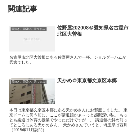
関連記事
佐野屋202008＠愛知県名古屋市
天抜き、天吸い、天つま、立ち食い、蕎麦、etc
北区大曽根
名古屋市北区大曽根にある佐野屋さんで一杯。ショルダーハムが
秀逸でした。
天かめ＠東京都文京区本郷
天抜き、天吸い、天つま、立ち食い、蕎麦、etc
本日は東京都文京区本郷にある天かめさんにお邪魔しました。 東
京ドームに伺う前に、ここが講道館かぁ～っと感慨深い私。 もっ
とも柔道は体育の授業でやっただけですが…。 講道館の斜め前っ
てところにある天かめさん。 天かめさんていうと、埼玉県は西川
（2015年11月訪問）