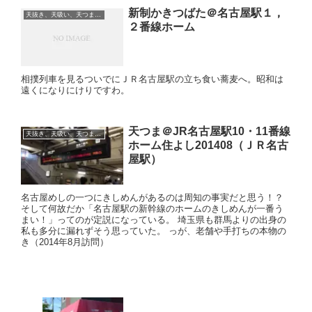
新制かきつばた＠名古屋駅１，
天抜き、天吸い、天つま、立ち食い、蕎麦、etc
２番線ホーム
相撲列車を見るついでにＪＲ名古屋駅の立ち食い蕎麦へ。昭和は
遠くになりにけりですわ。
天つま＠JR名古屋駅10・11番線
天抜き、天吸い、天つま、立ち食い、蕎麦、etc
ホーム住よし201408（ＪＲ名古
屋駅）
名古屋めしの一つにきしめんがあるのは周知の事実だと思う！？
そして何故だか「名古屋駅の新幹線のホームのきしめんが一番う
まい！」ってのが定説になっている。 埼玉県も群馬よりの出身の
私も多分に漏れずそう思っていた。 っが、老舗や手打ちの本物の
き（2014年8月訪問）