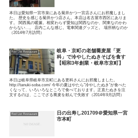
本日は愛知県一宮市泉にある菊井かつ一宮店さんにお邪魔しまし
た。 歴史を感じる菊井かつ店さん。本店は名古屋市西区にありま
す。 関西風の暖簾。相変わらず愛知は関西なのか、関東なのかわ
からない…。 店内こんな感じ。電車関連グッズと。 場所柄なのか
（2014年7月訪問）
岐阜・京町の老舗蕎麦屋「更
Red List Restaurant
科」で冷やしたぬきそばを食す
【昭和3年創業・岐阜市京町】
本日は岐阜県岐阜市京町にある更科さんにお邪魔しました。
http://tanuki-soba.com/ 今年の夏はやたら”冷やしたぬき”が食べた
くなって、いろいろなところで食べております。正直たぬきを注
文するのは、ここでざる蕎麦を頼んで失敗す（2014年9月訪問）
日の出寿し201709＠愛知県一宮
Red List Restaurant
市本町