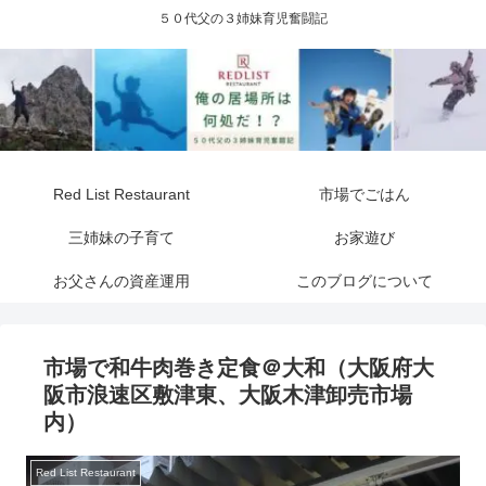
５０代父の３姉妹育児奮闘記
Red List Restaurant
市場でごはん
三姉妹の子育て
お家遊び
お父さんの資産運用
このブログについて
市場で和牛肉巻き定食＠大和（大阪府大
阪市浪速区敷津東、大阪木津卸売市場
内）
Red List Restaurant