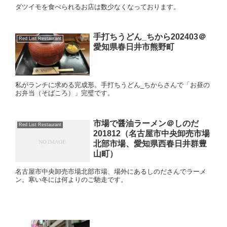
ダツイモを食べられるお店は数少なくなっております。
手打ちうどん_ちから202403＠
Red List Restaurant
愛知県春日井市熊野町
私がランチに求める完成形。手打ちうどん_ちからさんで「お昼の
お弁当（そばころ）」完璧です。
市場で醤油ラーメン＠しのだ
Red List Restaurant
201812（名古屋市中央卸売市場
北部市場、愛知県西春日井群豊
山町）
名古屋市中央卸売市場北部市場、場外にあるしのださんでラーメ
ン。寒い冬には何よりのご馳走です。