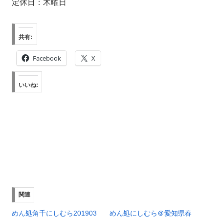
定休日：木曜日
共有:
Facebook
X
いいね:
関連
めん処角千にしむら201903
めん処にしむら＠愛知県春