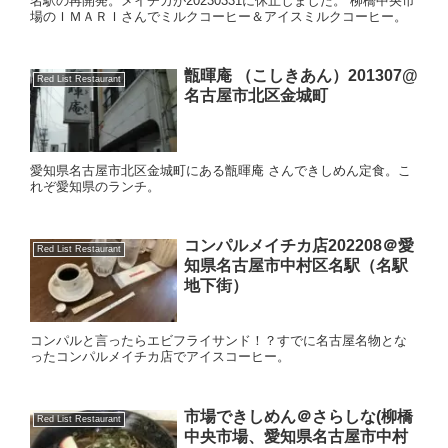
名駅の再開発。メイチカが20230331に休止しました。 柳橋中央市
場のＩＭＡＲＩさんでミルクコーヒー＆アイスミルクコーヒー。
甑暉庵 （こしきあん）201307@
Red List Restaurant
名古屋市北区金城町
愛知県名古屋市北区金城町にある甑暉庵 さんできしめん定食。こ
れぞ愛知県のランチ。
コンパルメイチカ店202208＠愛
Red List Restaurant
知県名古屋市中村区名駅（名駅
地下街）
コンパルと言ったらエビフライサンド！？すでに名古屋名物とな
ったコンパルメイチカ店でアイスコーヒー。
市場できしめん＠さらしな(柳橋
Red List Restaurant
中央市場、愛知県名古屋市中村