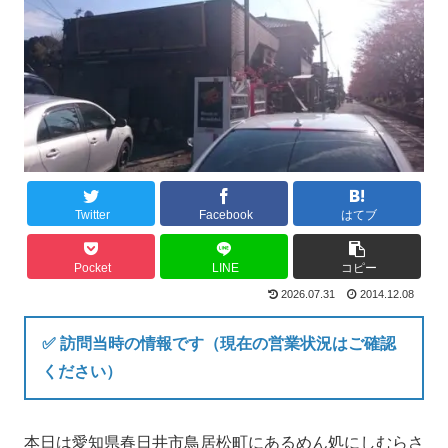
Twitter
Facebook
はてブ
Pocket
LINE
コピー
2026.07.31
2014.12.08
✅ 訪問当時の情報です（現在の営業状況はご確認
ください）
本日は愛知県春日井市鳥居松町にあるめん処にしむらさ