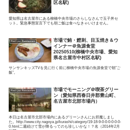
区名駅)
愛知県は名古屋市にある柳橋中央市場のさらしなさんで玉子丼セ
ット。緊急事態宣言下でも朝ご飯は食べなきゃいけません。
市場で鮪・鰹刺、目玉焼き＆ウ
Red List Restaurant
インナー＠魚源食堂
20250510(柳橋中央市場、愛知
県名古屋市中村区名駅)
サンサンキッズTVを見に行く前に柳橋中央市場の魚源食堂で朝”ご
飯”。
市場でモーニング＠喫茶グリー
Red List Restaurant
ン（愛知県西春日井郡豊山町、
名古屋市北部市場内）
本日は名古屋市北部市場内にあるグリーンさんにお邪魔しまし
た。http://www.city.nagoya.jp/kurashi/category/19-18-9-0-0-0-0-0-0-
0.html二週続けて雪が降るってのも珍しいかな！？名（2014年2月