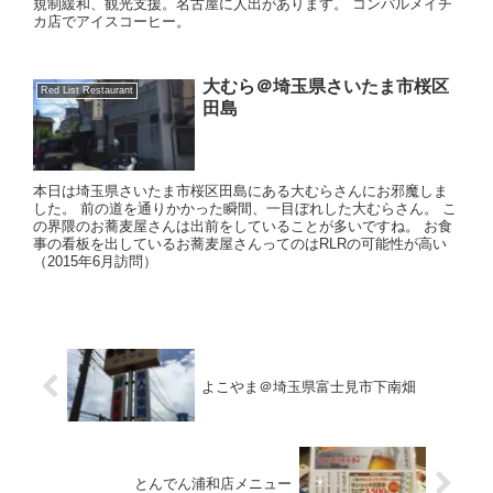
規制緩和、観光支援。名古屋に人出があります。 コンパルメイチ
カ店でアイスコーヒー。
大むら＠埼玉県さいたま市桜区
Red List Restaurant
田島
本日は埼玉県さいたま市桜区田島にある大むらさんにお邪魔しま
した。 前の道を通りかかった瞬間、一目ぼれした大むらさん。 こ
の界隈のお蕎麦屋さんは出前をしていることが多いですね。 お食
事の看板を出しているお蕎麦屋さんってのはRLRの可能性が高い
（2015年6月訪問）
よこやま＠埼玉県富士見市下南畑
とんでん浦和店メニュー