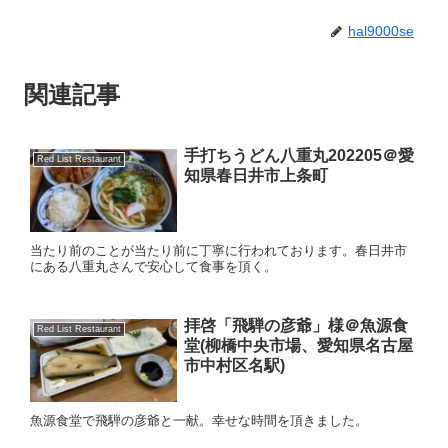
hal9000se
関連記事
手打ちうどん八重丸202205＠愛
Red List Restaurant
知県春日井市上条町
当たり前のことが当たり前に丁寧に行われております。春日井市
にある八重丸さんで安心して食事を頂く。
拝啓「飛騨の彦爺」様＠魚源食
Red List Restaurant
堂(柳橋中央市場、愛知県名古屋
市中村区名駅)
魚源食堂で飛騨の彦爺と一献。幸せな時間を頂きました。