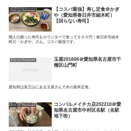
【コスパ最強】寿し定食＠かぎ
Red List Restaurant
や（愛知県春日井市細木町）
【回らない寿司】
職人の握った寿司をカウンターで食って６００円！春日井市細木
町の「かぎや」さん。コスパ最強です。
玉屋201806＠愛知県名古屋市千
Red List Restaurant
種区山門町
愛知県は覚王山にある玉屋さんで木の葉丼定食。
コンパルメイチカ店202210＠愛
Red List Restaurant
知県名古屋市中村区名駅（名駅
地下街）