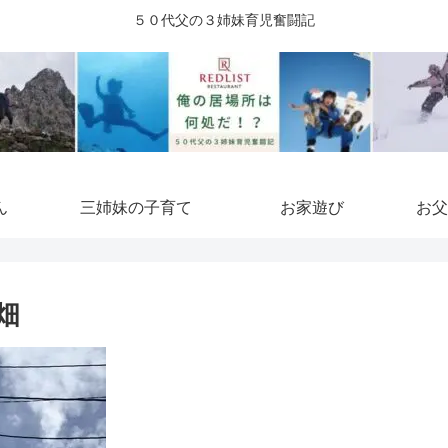
５０代父の３姉妹育児奮闘記
ん
三姉妹の子育て
お家遊び
お父
畑