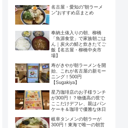
名古屋・愛知の”朝ラーメ
ン”おすすめ店まとめ
奉納土俵入りの朝、柳橋
「魚源食堂」で家族朝ごは
ん｜炭火の鯖と炊きたてご
飯【名古屋・柳橋中央市
場】
寿がきやが朝ラーメンを開
始、これが名古屋の新モー
ニング！500円
【Sugakiya】
星乃珈琲店のお子様ランチ
が300円！？物価高の世で
ここだけデフレ、親はパン
ケーキ＆珈琲で優雅な休日
岐阜タンメンの朝ラーが
300円！東海で唯一の朝営