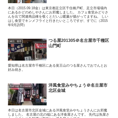
本日（2015.09.18金）は東京都足立区千住橋戸町、足立市場場内
にあるかどのめしやさんにお邪魔しました。 カフェ食堂みどりさ
んを出て関連商品棟を覗くとだいぶ暖簾が揚がってますね。 しい
はし食堂でキンメフライと行きたいところですが、すでに（2015
年9月訪問）
つる屋201305＠名古屋市千種区
縁日、朝市
山門町
愛知県は名古屋市千種区にある覚王山のつる屋さんでおでんとお
好み焼き。
洋風食堂みやちょう＠名古屋市
Red List Restaurant
北区金城
本日は名古屋市北区金城にある洋風食堂みやちょうさんにお邪魔
しました。 名古屋の北の端にある洋食屋さんです。 先代は魚屋さ