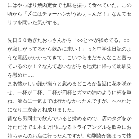
にはやっぱり焼肉定食で七味を振って食べていた。この
頃から「〆にはチャーハンがうめぇ～んだ！」なんてセ
リフを聞いた気がする。
先日５０過ぎたおっさんから「○○と××が揉めてる。○○
が寂しがってるから飲みに来い！」っと中学生日記のよ
うな電話がかかってきて、こいつらまだそんなこと言っ
ているのか！？なんて思いながらも地元に帰って幼馴染
を慰めた…。
まあ懐かしい顔が揃うと慰めるどころか昔話に花を咲か
せ、一杯が二杯、二杯が四杯とガマの油のように杯を重
ね、流石に一気までは行かなかったんですが、へべれけ
になり二次会と相成りました。
昔なら男同士で飲んでいると揉めるので、店のタグをか
けただけで１本１万円になるトライアングルを飲みにお
姉ちゃんのお店に行ったんですが、幼馴染が集まって懐