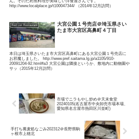
ん。そのため魚料理が美味しい洋食屋さんです。
http://www.localplace.jp/t100047344/ （2014年12月訪問）
大宮公園１号売店＠埼玉県さい
Red List Restaurant
たま市大宮区高鼻町４丁目
本日は埼玉県さいたま市大宮区高鼻町にある大宮公園１号売店に
お邪魔しました。 http://www.pref.saitama.lg.jp/a1105/910-
20091204-92.html#a3 大宮公園は隣接というか、敷地内に動物園や
サッ（2015年12月訪問）
市場でニラもやし炒め＠天末食堂
20240105(名古屋市中央卸売市場本場、
愛知県名古屋市熱田区川並町)
手打ち蕎麦処なごみ202312＠長野県駒
ヶ根市上穂北