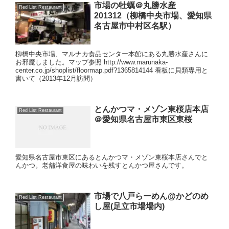
市場の牡蠣＠丸勝水産
Red List Restaurant
201312（柳橋中央市場、愛知県
名古屋市中村区名駅）
柳橋中央市場、マルナカ食品センター本館にある丸勝水産さんに
お邪魔しました。マップ参照 http://www.marunaka-
center.co.jp/shoplist/floormap.pdf?1365814144 看板に貝類専用と
書いて（2013年12月訪問）
とんかつマ・メゾン東桜店本店
Red List Restaurant
＠愛知県名古屋市東区東桜
愛知県名古屋市東区にあるとんかつマ・メゾン東桜本店さんでと
んかつ。老舗洋食屋の味わいを残すとんかつ屋さんです。
市場で八戸らーめん@かどのめ
Red List Restaurant
し屋(足立市場場内)