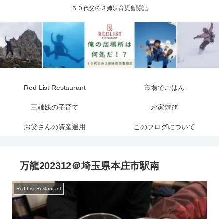
５０代父の３姉妹育児奮闘記
Red List Restaurant
市場でごはん
三姉妹の子育て
お家遊び
お父さんの資産運用
このブログについて
万龍202312＠埼玉県本庄市駅南
Red List Restaurant