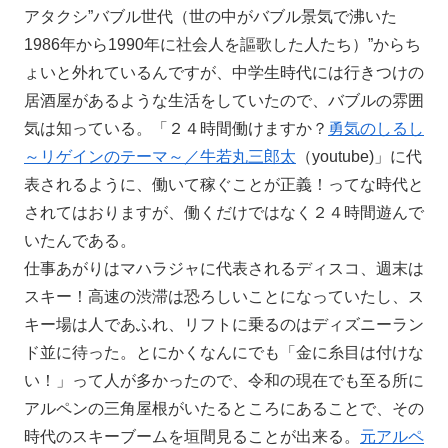
アタクシ”バブル世代（世の中がバブル景気で沸いた
1986年から1990年に社会人を謳歌した人たち）”からち
ょいと外れているんですが、中学生時代には行きつけの
居酒屋があるような生活をしていたので、バブルの雰囲
気は知っている。「２４時間働けますか？
勇気のしるし
～リゲインのテーマ～／牛若丸三郎太
（youtube)」に代
表されるように、働いて稼ぐことが正義！ってな時代と
されてはおりますが、働くだけではなく２４時間遊んで
いたんである。
仕事あがりはマハラジャに代表されるディスコ、週末は
スキー！高速の渋滞は恐ろしいことになっていたし、ス
キー場は人であふれ、リフトに乗るのはディズニーラン
ド並に待った。とにかくなんにでも「金に糸目は付けな
い！」って人が多かったので、令和の現在でも至る所に
アルペンの三角屋根がいたるところにあることで、その
時代のスキーブームを垣間見ることが出来る。
元アルペ