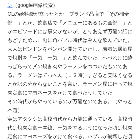
ン
（google画像検索）
OLの給料袋が立ったとか、ブランド品店で「その棚全
部！」とか、飲食店で「メニューにあるもの全部！」と
かエピソードには事欠かないが、とりあえず万龍の話に
もどすため…、兎に角バブル時代はみんな飲んでいた。
大人はピンドンをポンポン開けていたし、若者は居酒屋
で焼酎を「一気！一気！」と飲んでいた。へべれけに酔
っぱらって〆の焼き肉やラーメンをつついたものであ
る。ラーメンはてっぺん（１２時）すぎると美味くなる
とか訳の分からないことを言い、ラーメン屋に行って焼
肉定食にマヨネーズをかけて食べたりしていた。
その時代からやっているのが万龍なのである。（やっと
本題）
実はアタクシは高校時代から万龍に通っている。高校時
代は焼肉定食一本鎗、一気をするようになった頃は焼肉
定食にマヨネーズをかけて食べる。バブルが崩壊した頃