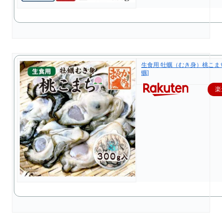
生食用 牡蠣（むき身）桃こまち 3
蠣]
楽