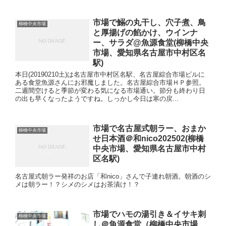
市場で鰯の丸干し、穴子煮、鳥
柳橋中央市場
と厚揚げの餡かけ、ウインナ
ー、サラダ@魚源食堂(柳橋中央
市場、愛知県名古屋市中村区名
駅)
本日(20190210土)は名古屋市中村区名駅、名古屋綜合市場ビルに
ある食堂魚源さんにお邪魔しました。名古屋綜合市場ＨＰ参照。
二週間空けると季節が変わる気になる市場通い。節分も終わり日
の出も早くなったようですね。しっかし今日は寒の戻...
市場で名古屋式朝ラー、おまか
柳橋中央市場
せ日本酒＠和nico202502(柳橋
中央市場、愛知県名古屋市中村
区名駅)
名古屋式朝ラー発祥のお店「和nico」さんで子連れ朝酒。朝酒のシ
メは朝ラー！？シメのシメはお茶漬け！？
市場でハモの湯引き＆イサキ刺
柳橋中央市場
し＠魚源食堂（柳橋中央市場、