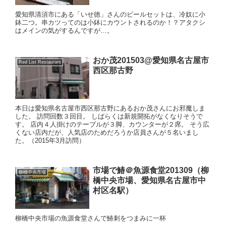
愛知県清須市にある「いせ徳」さんのビールセットは、冷奴に小
鉢二つ。串カツってのは小鉢にカウントされるのか！？アタクシ
はメインの気がするんですが…。
おか茂201503@愛知県名古屋市
Red List Restaurant
西区那古野
本日は愛知県名古屋市西区那古野にあるおか茂さんにお邪魔しま
した。 訪問回数３回目。 しばらくは新規開拓がなくなりそうで
す。 店内４人掛けのテーブルが３脚、カウンターが２席。 そう広
くない店内だが、人気店のためだろうか店員さんが５名いまし
た。（2015年3月訪問）
市場で鰆＠魚源食堂201309（柳
柳橋中央市場
橋中央市場、愛知県名古屋市中
村区名駅）
柳橋中央市場の魚源食堂さんで鰆刺をつまみに一杯