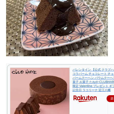
バレンタイン 【公式 クラブ
コラバーム チョコレート チョ
バームクーヘン バウムクーヘン
菓子 お菓子 たねや CLUBHARI
限定 Valentine プレゼント 
記念日 ラコリーナ 近江八幡
楽