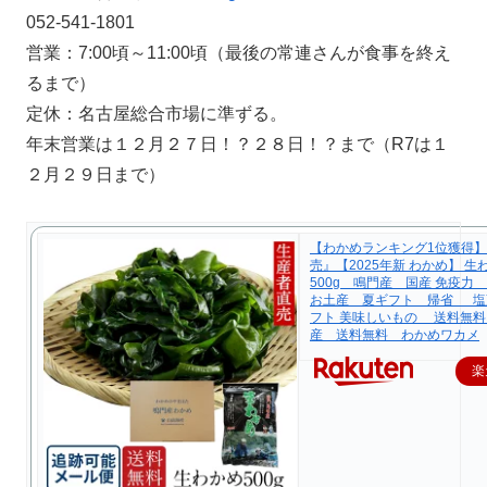
052-541-1801
営業：7:00頃～11:00頃（最後の常連さんが食事を終え
るまで）
定休：名古屋総合市場に準ずる。
年末営業は１２月２７日！？２８日！？まで（R7は１
２月２９日まで）
【わかめランキング1位獲得
売』【2025年新 わかめ】 生
500g 鳴門産 国産 免疫
お土産 夏ギフト 帰省 塩
フト 美味しいもの 送料無
産 送料無料 わかめワカメ
楽