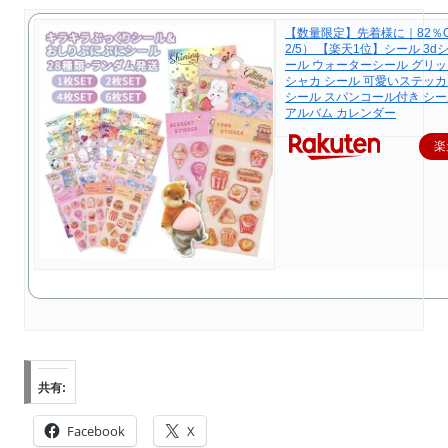
【数量限定】先着様に｜82％O
2/5） 【楽天1位】シール 3d
ール ウォーターシール グリッ
シャカ シール 可愛いステッカ
シール スパンコール付き シー
アルバム カレンダー
楽
共有:
Facebook
X