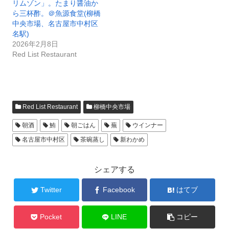
リムゾン」。たまり醤油か
ら三杯酢。＠魚源食堂(柳橋
中央市場、名古屋市中村区
名駅)
2026年2月8日
Red List Restaurant
Red List Restaurant
柳橋中央市場
朝酒
鮪
朝ごはん
蕪
ウインナー
名古屋市中村区
茶碗蒸し
新わかめ
シェアする
Twitter
Facebook
はてブ
Pocket
LINE
コピー