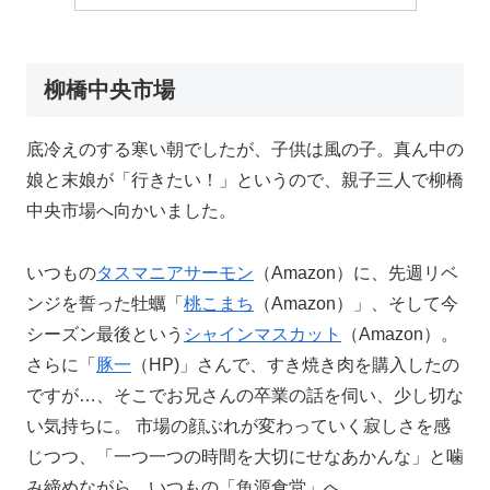
柳橋中央市場
底冷えのする寒い朝でしたが、子供は風の子。真ん中の
娘と末娘が「行きたい！」というので、親子三人で柳橋
中央市場へ向かいました。
いつもの
タスマニアサーモン
（Amazon）に、先週リベ
ンジを誓った牡蠣「
桃こまち
（Amazon）」、そして今
シーズン最後という
シャインマスカット
（Amazon）。
さらに「
豚一
（HP)」さんで、すき焼き肉を購入したの
ですが…、そこでお兄さんの卒業の話を伺い、少し切な
い気持ちに。 市場の顔ぶれが変わっていく寂しさを感
じつつ、「一つ一つの時間を大切にせなあかんな」と噛
み締めながら、いつもの「魚源食堂」へ。