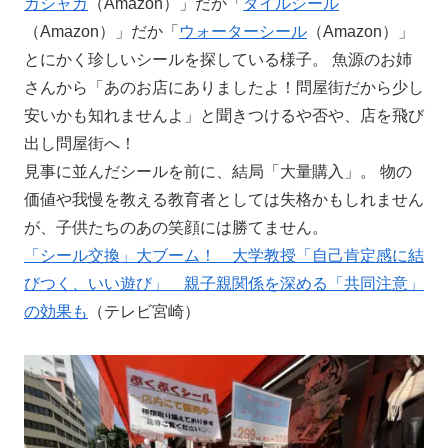
カシャカ
（Amazon）」だか「
タイルシール
（Amazon）」だか「
ウォーターシール
（Amazon）」
とにかく珍しいシールを探している様子。 魚源のお姉
さんから「あのお店にありましたよ！問屋街だから少し
安いかも知れませんよ」と聞きつけるや否や、店を飛び
出し問屋街へ！
見事に並んだシールを前に、結局「大量購入」。 物の
価値や我慢を教える教育者としては失格かもしれません
が、子供たちのあの笑顔には勝てません。
「シール交換」大ブーム！ 大学教授「自己肯定感に結
びつく、いい遊び」 親子親関係を深める「共同注意」
の効果も
（テレビ宮崎）