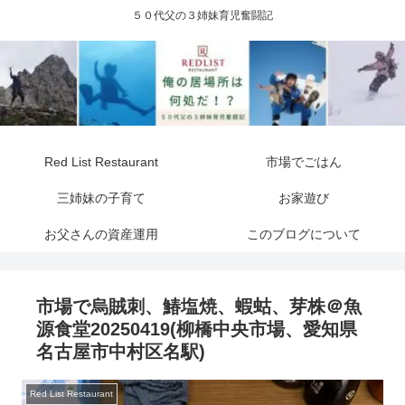
５０代父の３姉妹育児奮闘記
Red List Restaurant
市場でごはん
三姉妹の子育て
お家遊び
お父さんの資産運用
このブログについて
市場で烏賊刺、鰆塩焼、蝦蛄、芽株＠魚
源食堂20250419(柳橋中央市場、愛知県
名古屋市中村区名駅)
Red List Restaurant