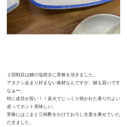
２回戦目は鰆の塩焼きに芽株を頂きました。
アタクシあまり好まない食材なんですが、鰆も旨いです
なぁ〜。
特に皮目が旨い！！炭火でじっくり焼かれた香りのよい
皮ってホント美味しい。
芽株にはごまと三杯酢をかけておろし生姜を乗せていた
だきました。