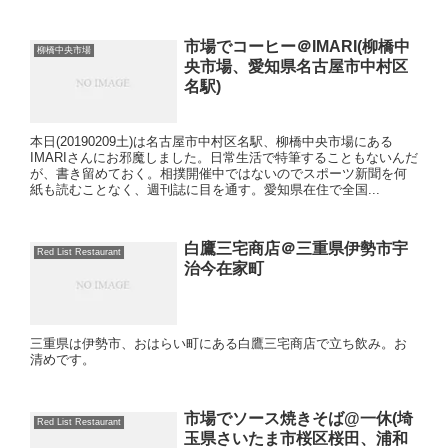
市場でコーヒー＠IMARI(柳橋中
柳橋中央市場
央市場、愛知県名古屋市中村区
名駅)
本日(20190209土)は名古屋市中村区名駅、柳橋中央市場にある
IMARIさんにお邪魔しました。日常生活で特筆することもないんだ
が、書き留めておく。相撲開催中ではないのでスポーツ新聞を何
紙も読むことなく、週刊誌に目を通す。愛知県在住で全国...
白鷹三宅商店＠三重県伊勢市宇
Red List Restaurant
治今在家町
三重県は伊勢市、おはらい町にある白鷹三宅商店で立ち飲み。お
清めです。
市場でソース焼きそば@一休(埼
Red List Restaurant
玉県さいたま市桜区桜田、浦和