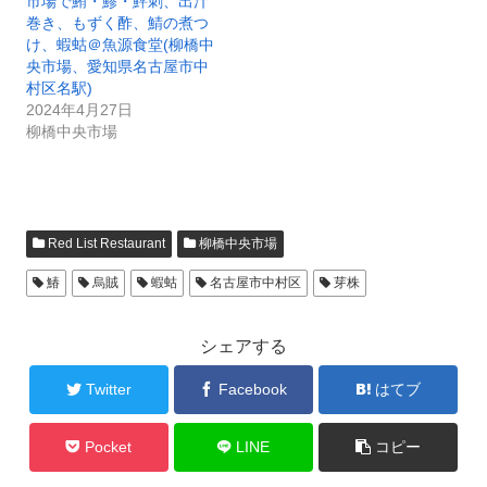
市場で鮪・鯵・鮃刺、出汁
巻き、もずく酢、鯖の煮つ
け、蝦蛄＠魚源食堂(柳橋中
央市場、愛知県名古屋市中
村区名駅)
2024年4月27日
柳橋中央市場
Red List Restaurant
柳橋中央市場
鰆
烏賊
蝦蛄
名古屋市中村区
芽株
シェアする
Twitter
Facebook
はてブ
Pocket
LINE
コピー