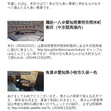
年越しそばは、本庄そばで！私が立ち食い蕎麦に求めるものをす
べて備えた立ち食い蕎麦です。
麺処一八＠愛知県豊明市間米町
Red List Restaurant
敷田（中京競馬場内）
本日（20141221日）は愛知県豊明市間米町敷田にある中京競馬場
に遊びに来ました。 http://jra.jp/facilities/race/chukyo/ ギャンブル
はほとんどしない私ですが、付近の立ち飲みなんかは大好きなの
で誘われれ（2014年12月訪問）
角屋＠愛知県小牧市久保一色
Red List Restaurant
あけましておめでとうございます。 奥さんの実家で迎える正月で
す。 新年会を済ませ、家族で初詣に行きました。 奥さんの実家周
辺は奇妙な神社仏閣が多いのでちょっとその紹介。 まずは田縣神
社 http://mobile.weblife.me/?u（2016年1月訪問）