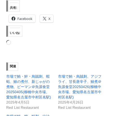
共有:
Facebook
X
いいね:
読
み
込
み
関連
中…
市場で鮪・鮃・烏賊刺、蝦
市場で鮪・烏賊刺、アジフ
蛄、鰆の煮付、新じゃがの
ライ、甘長唐辛子、鰆煮＠
煮物、ピーマン＠魚源食堂
魚源食堂20250426(柳橋中
20250405(柳橋中央市場、
央市場、愛知県名古屋市中
愛知県名古屋市中村区名駅)
村区名駅)
2025年4月5日
2025年4月26日
Red List Restaurant
Red List Restaurant