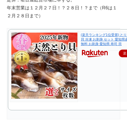
年末営業は１２月２７日！？２８日！？まで（R6は１
２月２８日まで）
(楽天ランキング1位受賞) とり
貝 冷凍 お刺身 セット 愛知県
無料 お刺身 愛知県 寿司 貝
楽