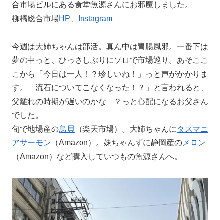
合市場ビルにある食堂魚源さんにお邪魔しました。
柳橋総合市場
HP
、
Instagram
今週は大姉ちゃんは部活。真ん中は胃腸風邪。一番下は
夢の中っと、ひっさしぶりにソロで市場巡り。あそここ
こから「今日は一人！？珍しいね！」っと声がかかりま
す。「流石についてこなくなった！？」と言われると、
父離れの時期が遅いのかな！？っと心配になるお父さん
でした。
旬で地場産の
鳥貝
（楽天市場）。大姉ちゃんに
タスマニ
アサーモン
（Amazon）。妹ちゃんずに静岡産の
メロン
（Amazon）など購入していつもの魚源さんへ。