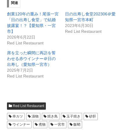
関連
創業120年の重み！尾張一宮
日の出寿し食堂202306＠愛
「日の出寿し食堂」で結婚
知県一宮市本町
披露宴！？【愛知県・一宮
2023年6月30日
市】
Red List Restaurant
2026年6月22日
Red List Restaurant
席を立った瞬間に再訪を誓
わせる赤ウインナー＠日の
出寿し（愛知県一宮市）
2025年7月2日
Red List Restaurant
Red List Restaurant
串カツ
漬物
焼き鳥
玉子焼き
砂肝
ウインナー
煮物
一宮市
飯蛸