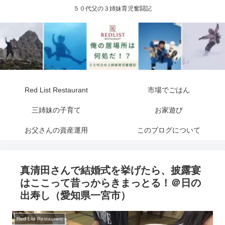
５０代父の３姉妹育児奮闘記
Red List Restaurant
市場でごはん
三姉妹の子育て
お家遊び
お父さんの資産運用
このブログについて
真清田さんで結婚式を挙げたら、披露宴
はここって昔っからきまっとる！＠日の
出寿し（愛知県一宮市）
Red List Restaurant