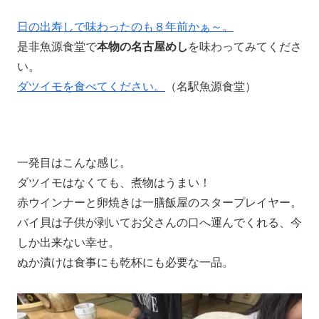
日の出寿しで味わったのも８年前かぁ～。
是非魚源食堂で
本物の名古屋めし
を味わってみてくださ
い。
ダツイモを食べてください。
（名駅魚源食堂）
一発目はこんな感じ。
ダツイモはなくても、煮物はうまい！
赤ウインナーと卵焼きは一膳飯屋のスタープレイヤー。
バイ貝は子供が剥いてお父さんの口へ運んでくれる、今
しか出来ない幸せ。
ぬか漬けは食事にも乾杯にも必要な一品。