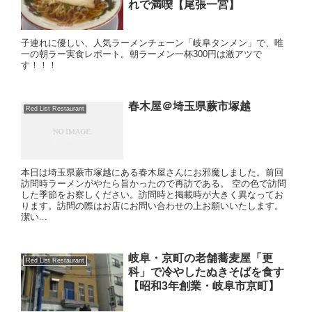
れで満喫【尾張一宮】
子連れに優しい、人気ラーメンチェーン「岐阜タンメン」で、唯
一の朝ラー実食レポート。朝ラーメン一杯300円は激アツで
す！！！
春木屋＠埼玉県蕨市塚越
Red List Restaurant
本日は埼玉県蕨市塚越にある春木屋さんにお邪魔しました。前回
訪問時ラーメンがやたら旨かったので再訪である。 空の色で訪問
した季節をお察しください。訪問時と掲載時が大きく異なってお
ります。訪問の際はお店にお問い合わせの上お願いいたします。
潔い...
岐阜・京町の老舗蕎麦屋「更
Red List Restaurant
科」で冷やしたぬきそばを食す
【昭和3年創業・岐阜市京町】