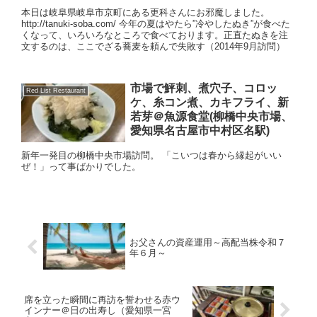
本日は岐阜県岐阜市京町にある更科さんにお邪魔しました。
http://tanuki-soba.com/ 今年の夏はやたら”冷やしたぬき”が食べた
くなって、いろいろなところで食べております。正直たぬきを注
文するのは、ここでざる蕎麦を頼んで失敗す（2014年9月訪問）
市場で鮃刺、煮穴子、コロッ
Red List Restaurant
ケ、糸コン煮、カキフライ、新
若芽＠魚源食堂(柳橋中央市場、
愛知県名古屋市中村区名駅)
新年一発目の柳橋中央市場訪問。 「こいつは春から縁起がいい
ぜ！」って事ばかりでした。
お父さんの資産運用～高配当株令和７
年６月～
席を立った瞬間に再訪を誓わせる赤ウ
インナー＠日の出寿し（愛知県一宮