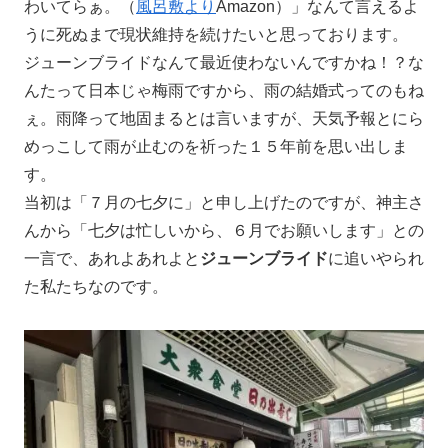
わいてらぁ。（
風呂敷より
Amazon）」なんて言えるよ
うに死ぬまで現状維持を続けたいと思っております。
ジューンブライドなんて最近使わないんですかね！？な
んたって日本じゃ梅雨ですから、雨の結婚式ってのもね
ぇ。雨降って地固まるとは言いますが、天気予報とにら
めっこして雨が止むのを祈った１５年前を思い出しま
す。
当初は「７月の七夕に」と申し上げたのですが、神主さ
んから「七夕は忙しいから、６月でお願いします」との
一言で、あれよあれよと
ジューンブライド
に追いやられ
た私たちなのです。