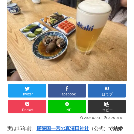
Twitter
Facebook
はてブ
Pocket
LINE
コピー
2026.07.31
2025.07.01
実は15年前、
尾張国一宮の真清田神社
（公式）
で結婚