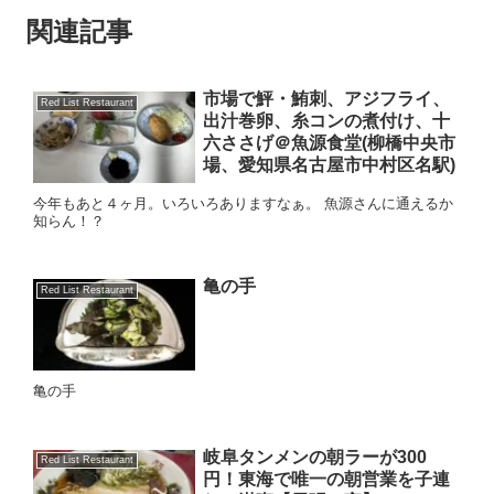
関連記事
市場で鮃・鮪刺、アジフライ、
Red List Restaurant
出汁巻卵、糸コンの煮付け、十
六ささげ＠魚源食堂(柳橋中央市
場、愛知県名古屋市中村区名駅)
今年もあと４ヶ月。いろいろありますなぁ。 魚源さんに通えるか
知らん！？
亀の手
Red List Restaurant
亀の手
岐阜タンメンの朝ラーが300
Red List Restaurant
円！東海で唯一の朝営業を子連