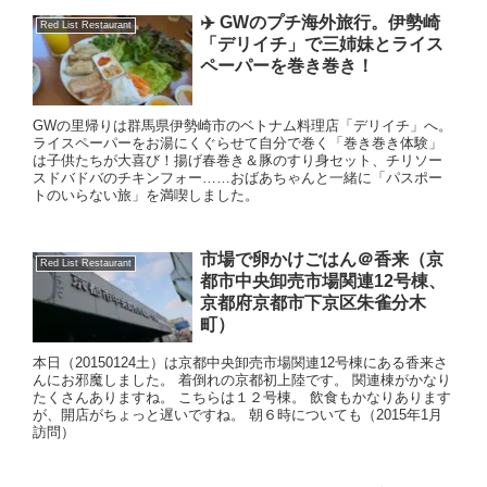
✈️ GWのプチ海外旅行。伊勢崎
Red List Restaurant
「デリイチ」で三姉妹とライス
ペーパーを巻き巻き！
GWの里帰りは群馬県伊勢崎市のベトナム料理店「デリイチ」へ。
ライスペーパーをお湯にくぐらせて自分で巻く「巻き巻き体験」
は子供たちが大喜び！揚げ春巻き＆豚のすり身セット、チリソー
スドバドバのチキンフォー……おばあちゃんと一緒に「パスポー
トのいらない旅」を満喫しました。
市場で卵かけごはん＠香来（京
Red List Restaurant
都市中央卸売市場関連12号棟、
京都府京都市下京区朱雀分木
町）
本日（20150124土）は京都中央卸売市場関連12号棟にある香来さ
んにお邪魔しました。 着倒れの京都初上陸です。 関連棟がかなり
たくさんありますね。 こちらは１２号棟。 飲食もかなりあります
が、開店がちょっと遅いですね。 朝６時についても（2015年1月
訪問）