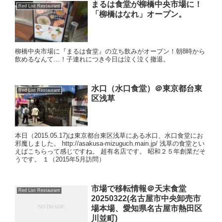
まるは食堂が柳橋中央市場に！
Red List Restaurant
「柳橋はなれ」オープン。
柳橋中央市場に『まるは食堂』の立ち飲みがオープン！朝8時から
飲めるなんて…！子連れにつき今日は泣く泣く撤退。
水口（水口食堂）＠東京都台東
Red List Restaurant
区浅草
本日（2015.05.17)は東京都台東区浅草にある水口、水口食堂にお
邪魔しました。 http://asakusa-mizuguch.main.jp/ 浅草の食堂とい
えばこちらって感じですね。 超有名店です。 昭和２５年創業だそ
うです。 １（2015年5月訪問）
市場で移転情報＠天末食堂
Red List Restaurant
20250322(名古屋市中央卸売市
場本場、愛知県名古屋市熱田区
川並町)