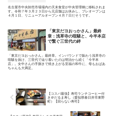
名古屋市中央卸売市場場内の天末食堂が中央管理棟に移転されま
す。令和７年３月２３日から元店舗はお休みし、プレオープンは
４月１日、リニューアルオープン４月７日だそうです。
「東京だヨおっかさん」最終
東京都
章：浅草寺の喧騒と、今半本店
で繋ぐ三世代の絆
「東京だヨおっかさん」最終章。インバウンドで賑わう浅草寺の
喧騒を抜け、三世代で辿り着いたのは明治から続く「今半本
店」。女中さんの手捌きで焼き上がる至福の和牛に、母もおばあ
ちゃんも大満足。
【コスパ最強】寿司ランチコーヒー付
き＠だるま寿し（愛知県春日井市東野
町）【回らない寿司】