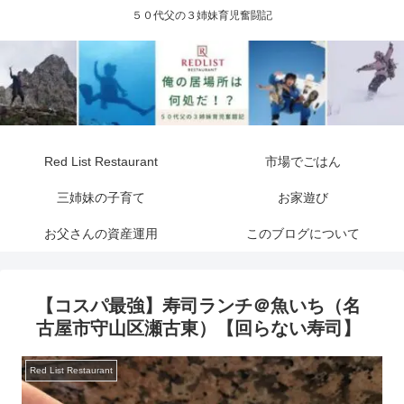
５０代父の３姉妹育児奮闘記
Red List Restaurant
市場でごはん
三姉妹の子育て
お家遊び
お父さんの資産運用
このブログについて
【コスパ最強】寿司ランチ＠魚いち（名
古屋市守山区瀬古東）【回らない寿司】
Red List Restaurant