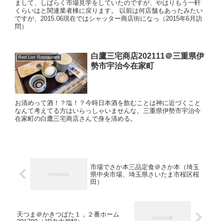
まして、しばらく市場見学をしていたのですが、やはりもう一軒
くらいはと関連業者棟に戻ります。 以前は何店舗もあったみたい
ですが、2015.06現在ではシャッター商店街になっ（2015年6月訪
問）
白鷹三宅商店202111＠三重県伊
Red List Restaurant
勢市宇治今在家町
お清めって酒！？塩！？今時日本酒を飲むことは神に近づくこと
なんて考えてる方はいらっしゃいませんな。三重県伊勢市宇治今
在家町の白鷹三宅商店さんで身を清める。
市場でさか本三品定食＠さか本（埼玉
県中央市場、埼玉県さいたま市桜区桜
田）
天つま＠かきつばた１，２番ホーム