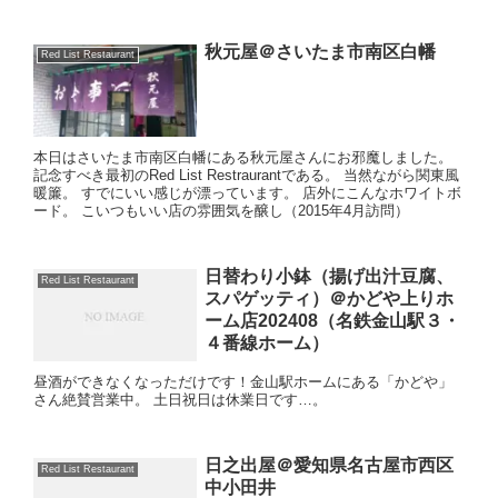
秋元屋＠さいたま市南区白幡
Red List Restaurant
本日はさいたま市南区白幡にある秋元屋さんにお邪魔しました。
記念すべき最初のRed List Restraurantである。 当然ながら関東風
暖簾。 すでにいい感じが漂っています。 店外にこんなホワイトボ
ード。 こいつもいい店の雰囲気を醸し（2015年4月訪問）
日替わり小鉢（揚げ出汁豆腐、
Red List Restaurant
スパゲッティ）＠かどや上りホ
ーム店202408（名鉄金山駅３・
４番線ホーム）
昼酒ができなくなっただけです！金山駅ホームにある「かどや」
さん絶賛営業中。 土日祝日は休業日です…。
日之出屋＠愛知県名古屋市西区
Red List Restaurant
中小田井