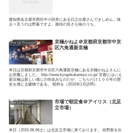
愛知県名古屋市西区中小田井にある日之出屋さんできしめん。味
云々言うのは野暮ですよ。接待の良さも味のうち。
京極かねよ＠京都府京都市中京
Red List Restaurant
区六角通新京極
本日は京都府京都市中京区六角通新京極にある京極かねよさんに
お邪魔しました。 http://www.kyogokukaneyo.co.jp/ 京都とはいえ
新京極は新しい感じの街並みなのだが、こちらだけ１００年の歴
史を感じる建物である。 昭和を（2015年1月訪問）
市場で朝定食＠アイリス（北足
Red List Restaurant
立市場）
本日（2015.06.06土）は北足立市場に来ております。 佐野新を出