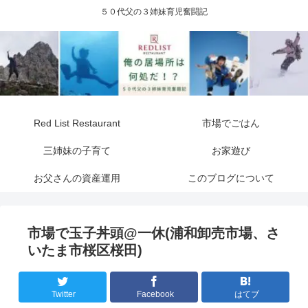
５０代父の３姉妹育児奮闘記
Red List Restaurant
市場でごはん
三姉妹の子育て
お家遊び
お父さんの資産運用
このブログについて
市場で玉子丼頭@一休(浦和卸売市場、さ
いたま市桜区桜田)
Twitter
Facebook
はてブ