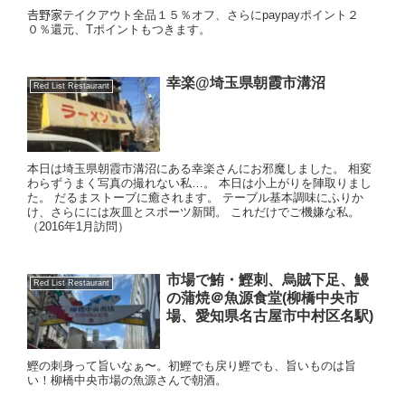
𠮷野家テイクアウト全品１５％オフ、さらにpaypayポイント２
０％還元、Tポイントもつきます。
幸楽@埼玉県朝霞市溝沼
Red List Restaurant
本日は埼玉県朝霞市溝沼にある幸楽さんにお邪魔しました。 相変
わらずうまく写真の撮れない私…。 本日は小上がりを陣取りまし
た。 だるまストーブに癒されます。 テーブル基本調味にふりか
け、さらにには灰皿とスポーツ新聞。 これだけでご機嫌な私。
（2016年1月訪問）
市場で鮪・鰹刺、烏賊下足、鰻
Red List Restaurant
の蒲焼＠魚源食堂(柳橋中央市
場、愛知県名古屋市中村区名駅)
鰹の刺身って旨いなぁ〜。初鰹でも戻り鰹でも、旨いものは旨
い！柳橋中央市場の魚源さんで朝酒。