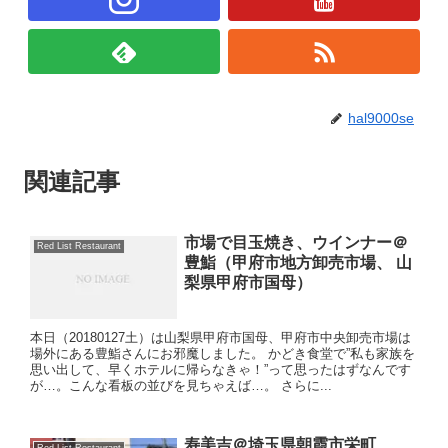
hal9000se
関連記事
市場で目玉焼き、ウインナー＠
Red List Restaurant
豊鮨（甲府市地方卸売市場、 山
梨県甲府市国母）
本日（20180127土）は山梨県甲府市国母、甲府市中央卸売市場は
場外にある豊鮨さんにお邪魔しました。 かどき食堂で”私も家族を
思い出して、早くホテルに帰らなきゃ！”って思ったはずなんです
が…。こんな看板の並びを見ちゃえば…。 さらに...
寿美吉＠埼玉県朝霞市栄町