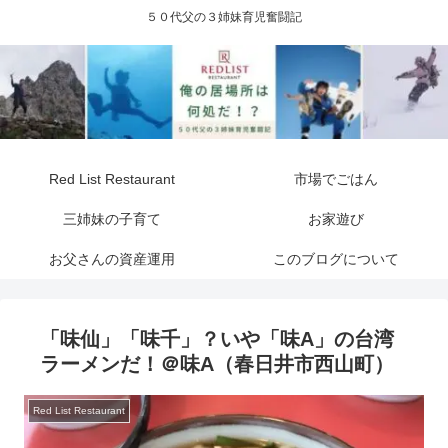
５０代父の３姉妹育児奮闘記
Red List Restaurant
市場でごはん
三姉妹の子育て
お家遊び
お父さんの資産運用
このブログについて
「味仙」「味千」？いや「味A」の台湾
ラーメンだ！＠味A（春日井市西山町）
Red List Restaurant