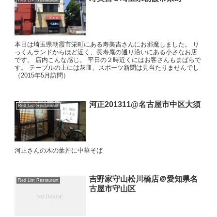
Red List Restaurant
本日は埼玉県朝霞市栄町にある寿美吉さんにお邪魔しました。 り
っくんランドからほど近く、長寿庵の通り沿いにある小さなお店
です。 店内こんな感じ。 平日の２時近くにはお客さんもまばらで
す。 テーブルの上には灰皿、スポーツ新聞は見当たりませんでし
（2015年5月訪問）
河正201311@名古屋市中区大須
Red List Restaurant
河正さんの木の葉丼に中華そば
吉野家守山松川橋店＠愛知県名
Red List Restaurant
古屋市守山区