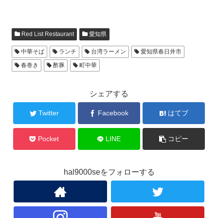
Red List Restaurant
愛知県
中華そば
ランチ
台湾ラーメン
愛知県春日井市
春巻き
酢豚
町中華
シェアする
Twitter
Facebook
はてブ
Pocket
LINE
コピー
hal9000seをフォローする