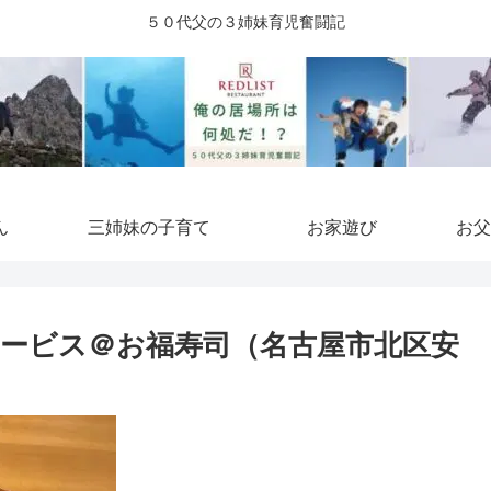
５０代父の３姉妹育児奮闘記
ん
三姉妹の子育て
お家遊び
お父
ービス＠お福寿司（名古屋市北区安