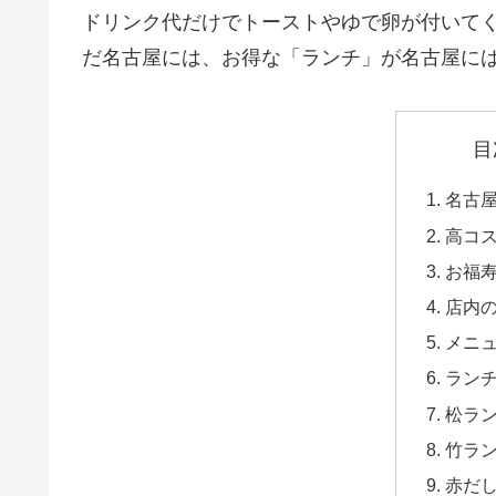
ドリンク代だけでトーストやゆで卵が付いて
だ名古屋には、お得な「ランチ」が名古屋に
目
名古
高コ
お福
店内
メニ
ラン
松ラ
竹ラ
赤だ