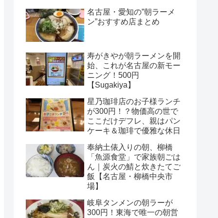
名古屋・愛知の”朝ラーメ
ン”おすすめ店まとめ
寿がきやが朝ラーメンを開
始、これが名古屋の新モー
ニング！500円
【Sugakiya】
星乃珈琲店のお子様ランチ
が300円！？物価高の世で
ここだけデフレ、親はパン
ケーキ＆珈琲で優雅な休日
奉納土俵入りの朝、柳橋
「魚源食堂」で家族朝ごは
ん｜炭火の鯖と炊きたてご
飯【名古屋・柳橋中央市
場】
岐阜タンメンの朝ラーが
300円！東海で唯一の朝営