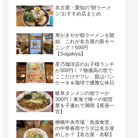
名古屋・愛知の”朝ラーメ
ン”おすすめ店まとめ
寿がきやが朝ラーメンを開
始、これが名古屋の新モー
ニング！500円
【Sugakiya】
星乃珈琲店のお子様ランチ
が300円！？物価高の世で
ここだけデフレ、親はパン
ケーキ＆珈琲で優雅な休日
岐阜タンメンの朝ラーが
300円！東海で唯一の朝営
業を子連れで満喫【尾張一
宮】
柳橋中央市場「魚源食堂」
の中華春雨サラダは名古屋
めしか？【名古屋・名駅】