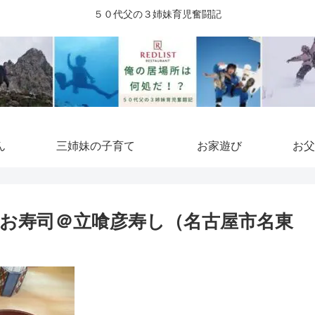
５０代父の３姉妹育児奮闘記
ん
三姉妹の子育て
お家遊び
お父
お寿司＠立喰彦寿し（名古屋市名東