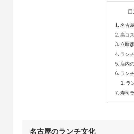
目
名古
高コ
立喰
ラン
店内
ラン
ラ
寿司
名古屋のランチ文化