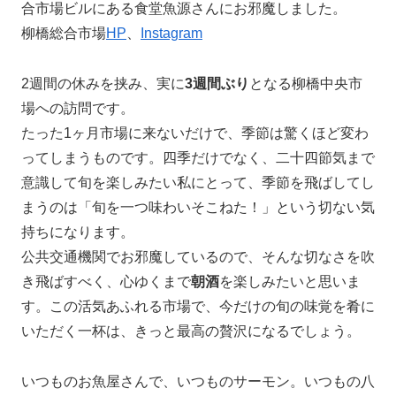
合市場ビルにある食堂魚源さんにお邪魔しました。
柳橋総合市場
HP
、
Instagram
2週間の休みを挟み、実に
3週間ぶり
となる柳橋中央市
場への訪問です。
たった1ヶ月市場に来ないだけで、季節は驚くほど変わ
ってしまうものです。四季だけでなく、二十四節気まで
意識して旬を楽しみたい私にとって、季節を飛ばしてし
まうのは「旬を一つ味わいそこねた！」という切ない気
持ちになります。
公共交通機関でお邪魔しているので、そんな切なさを吹
き飛ばすべく、心ゆくまで
朝酒
を楽しみたいと思いま
す。この活気あふれる市場で、今だけの旬の味覚を肴に
いただく一杯は、きっと最高の贅沢になるでしょう。
いつものお魚屋さんで、いつものサーモン。いつもの八