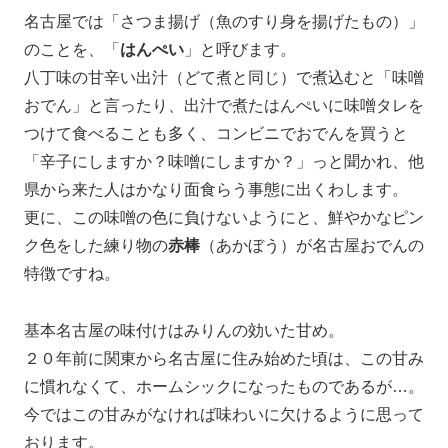
名古屋では「さつま揚げ（魚のすり身を揚げたもの）」
のことを、「
はんぺい
」と呼びます。
八丁味の甘辛い出汁（どて煮と同じ）で煮込むと「味噌
おでん」と言ったり、出汁で煮たはんぺいに味噌タレを
つけて食べることも多く、コンビニでおでんを買うと
「辛子にしますか？味噌にしますか？」っと聞かれ、他
県から来た人はかなり面食らう事態に出くわします。
更に、この味噌の色に負けないようにと、鮮やかなピン
ク色をした練り物の
赤棒
（あかぼう）が名古屋おでんの
特徴ですね。
基本名古屋の味付けはみりんの効いた甘め。
２０年前に関東から名古屋に住み始めた頃は、この甘み
に慣れなくて、ホームシックになったものであるが…。
今ではこの甘みがなければ味わいに欠けるように思って
おります。