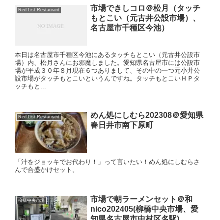
市場できしコロ＠松月（タッチ
Red List Restaurant
もとこい（元古井公設市場）、
名古屋市千種区今池）
本日は名古屋市千種区今池にあるタッチもとこい（元古井公設市
場）内、松月さんにお邪魔しました。愛知県名古屋市には公設市
場が平成３０年８月現在６つありまして、その中の一つ元小井公
設市場がタッチもとこいというんですね。タッチもとこいＨＰタ
ッチもと...
めん処にしむら202308＠愛知県
Red List Restaurant
春日井市南下原町
「汁をジョッキでお代わり！」って言いたい！めん処にしむらさ
んで合盛かけセット。
市場で朝ラーメンセット＠和
柳橋中央市場
nico202405(柳橋中央市場、愛
知県名古屋市中村区名駅)