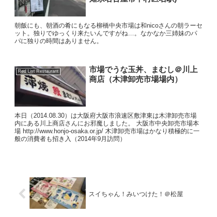
朝飯にも、朝酒の肴にもなる柳橋中央市場は和nicoさんの朝ラーセ
ット。独りでゆっくり来たいんですがね…。なかなか三姉妹のパ
パに独りの時間はありません。
市場でうな玉丼、まむし＠川上
Red List Restaurant
商店（木津卸売市場場内）
本日（2014.08.30）は大阪府大阪市浪速区敷津東は木津卸売市場
内にある川上商店さんにお邪魔しました。 大阪市中央卸売市場本
場 http://www.honjo-osaka.or.jp/ 木津卸売市場はかなり積極的に一
般の消費者も招き入（2014年9月訪問）
スイちゃん！みいつけた！＠松屋