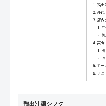
鴨出
外観
店内
券
机
実食
鴨
鴨
モー
メニ
鴨出汁麺シフク