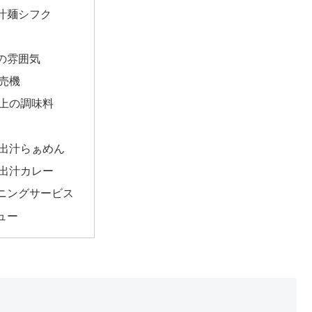
汁麺シフク
の雰囲気
売機
上の調味料
出汁らぁめん
出汁カレー
ニングサービス
ュー