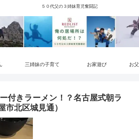
５０代父の３姉妹育児奮闘記
ん
三姉妹の子育て
お家遊び
お父
ー付きラーメン！？名古屋式朝ラ
屋市北区城見通）