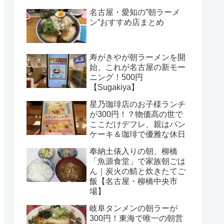
名古屋・愛知の”朝ラーメ
ン”おすすめ店まとめ
寿がきやが朝ラーメンを開
始、これが名古屋の新モー
ニング！500円
【Sugakiya】
星乃珈琲店のお子様ランチ
が300円！？物価高の世で
ここだけデフレ、親はパン
ケーキ＆珈琲で優雅な休日
奉納土俵入りの朝、柳橋
「魚源食堂」で家族朝ごは
ん｜炭火の鯖と炊きたてご
飯【名古屋・柳橋中央市
場】
岐阜タンメンの朝ラーが
300円！東海で唯一の朝営