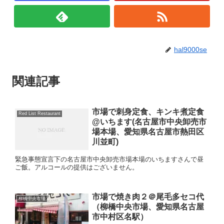
hal9000se
関連記事
市場で刺身定食、キンキ煮定食
Red List Restaurant
@いちます(名古屋市中央卸売市
場本場、愛知県名古屋市熱田区
川並町)
緊急事態宣言下の名古屋市中央卸売市場本場のいちますさんで昼
ご飯。アルコールの提供はございません。
市場で焼き肉２＠尾毛多セコ代
柳橋中央市場
（柳橋中央市場、愛知県名古屋
市中村区名駅）