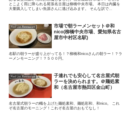
とこよく雨に降られる尾張名古屋は柳橋中央市場。 本日は内臓を
大量購入してしまい魚源さんに逃げ込みます。 そんな訳で...
市場で朝ラーメンセット＠和
Red List Restaurant
nico(柳橋中央市場、愛知県名古
屋市中村区名駅)
名駅の朝ラーが盛り上がってる！？柳橋和nicoさんの朝ラー！？ラ
ーメンモーニング！？５００円。
子連れでも安心して名古屋式朝
Red List Restaurant
ラーを決められます。＠麺処素
和（名古屋市熱田区金山町）
名古屋式朝ラーの幟を上げた麺処素和、麺処彩和、和nico。 これ
ぞ名古屋のモーニング！これぞ名古屋のおもてなし！