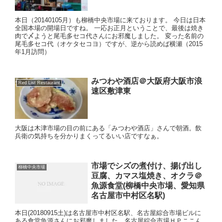
本日（20140105月）も柳橋中央市場に来ております。 今日は日本
全国本場の開場日ですね。 一応お正月ということで、最後は焼き
肉で〆ようと尾毛多セコ代さんにお邪魔しました。 変った名前の
尾毛多セコ代（オケタセコヨ）ですが、逆から読めば横瀬（2015
年1月訪問）
みつわや酒店＠大阪府大阪市浪
Red List Restaurant
速区敷津東
大阪は木津市場の目の前にある「みつわや酒店」さんで朝酒。飲
兵衛の気持ちを分かりまくってるいい店ですなぁ。
市場でシズの煮付け、揚げ出し
柳橋中央市場
豆腐、カマス塩焼き、オクラ＠
魚源食堂(柳橋中央市場、愛知県
名古屋市中村区名駅)
本日(20180915土)は名古屋市中村区名駅、名古屋綜合市場ビルに
ある食堂魚源さんにお邪魔しました。名古屋綜合市場ＨＰここん