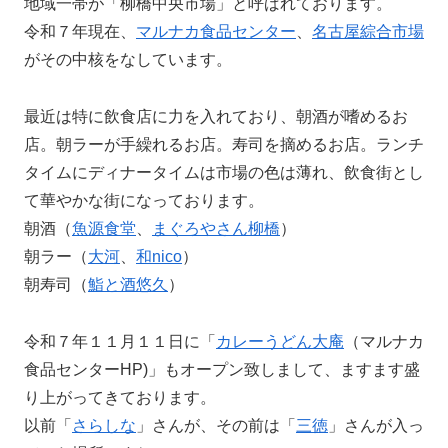
地域一帯が「柳橋中央市場」と呼ばれております。
令和７年現在、
マルナカ食品センター
、
名古屋綜合市場
がその中核をなしています。
最近は特に飲食店に力を入れており、朝酒が嗜めるお
店。朝ラーが手繰れるお店。寿司を摘めるお店。ランチ
タイムにディナータイムは市場の色は薄れ、飲食街とし
て華やかな街になっております。
朝酒（
魚源食堂
、
まぐろやさん柳橋
）
朝ラー（
大河
、
和nico
）
朝寿司（
鮨と酒悠久
）
令和７年１１月１１日に「
カレーうどん大庵
（マルナカ
食品センターHP)」もオープン致しまして、ますます盛
り上がってきております。
以前「
さらしな
」さんが、その前は「
三徳
」さんが入っ