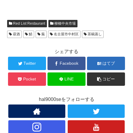
Red List Restaurant
柳橋中央市場
昼酒
鯖
蕪
名古屋市中村区
茶碗蒸し
シェアする
Twitter
Facebook
はてブ
Pocket
LINE
コピー
hal9000seをフォローする