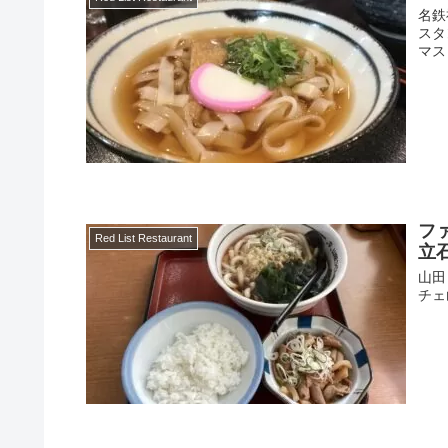
名鉄
スタ
マス
フ
Red List Restaurant
立
山田
チェ