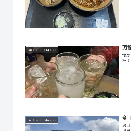
万
Red List Restaurant
懐か
杯！
覚
Red List Restaurant
縁日
縁日