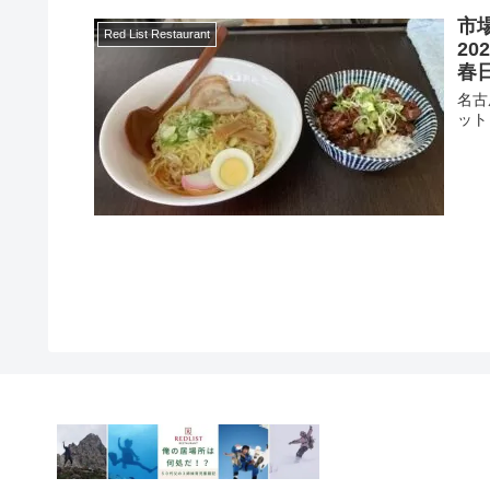
市
Red List Restaurant
2
春
名古
ット