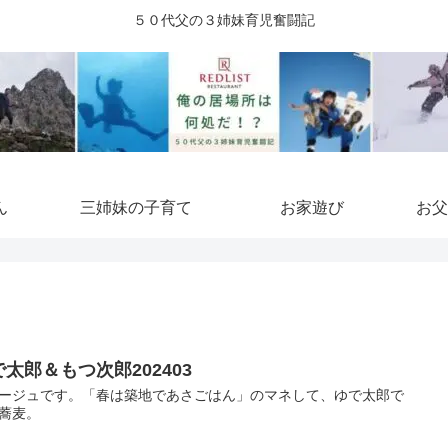
５０代父の３姉妹育児奮闘記
ん
三姉妹の子育て
お家遊び
お父
で太郎＆もつ次郎202403
ージュです。「春は築地であさごはん」のマネして、ゆで太郎で
蕎麦。