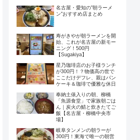
名古屋・愛知の”朝ラーメ
ン”おすすめ店まとめ
寿がきやが朝ラーメンを開
始、これが名古屋の新モー
ニング！500円
【Sugakiya】
星乃珈琲店のお子様ランチ
が300円！？物価高の世で
ここだけデフレ、親はパン
ケーキ＆珈琲で優雅な休日
奉納土俵入りの朝、柳橋
「魚源食堂」で家族朝ごは
ん｜炭火の鯖と炊きたてご
飯【名古屋・柳橋中央市
場】
岐阜タンメンの朝ラーが
300円！東海で唯一の朝営