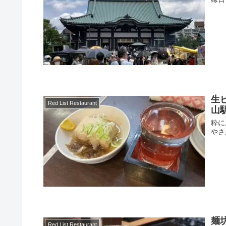
生
Red List Restaurant
山
粋に
やさ
麺
Red List Restaurant