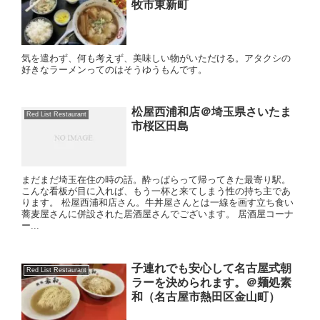
牧市東新町
気を遣わず、何も考えず、美味しい物がいただける。アタクシの
好きなラーメンってのはそうゆうもんです。
松屋西浦和店＠埼玉県さいたま
Red List Restaurant
市桜区田島
まだまだ埼玉在住の時の話。酔っぱらって帰ってきた最寄り駅。
こんな看板が目に入れば、もう一杯と来てしまう性の持ち主であ
ります。 松屋西浦和店さん。牛丼屋さんとは一線を画す立ち食い
蕎麦屋さんに併設された居酒屋さんでございます。 居酒屋コーナ
ー...
子連れでも安心して名古屋式朝
Red List Restaurant
ラーを決められます。＠麺処素
和（名古屋市熱田区金山町）