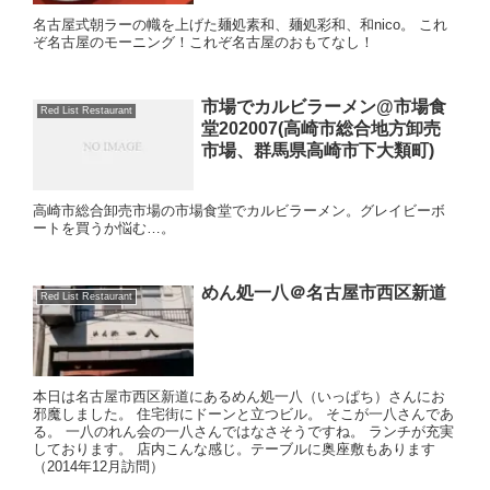
名古屋式朝ラーの幟を上げた麺処素和、麺処彩和、和nico。 これ
ぞ名古屋のモーニング！これぞ名古屋のおもてなし！
市場でカルビラーメン@市場食
Red List Restaurant
堂202007(高崎市総合地方卸売
市場、群馬県高崎市下大類町)
高崎市総合卸売市場の市場食堂でカルビラーメン。グレイビーボ
ートを買うか悩む…。
めん処一八＠名古屋市西区新道
Red List Restaurant
本日は名古屋市西区新道にあるめん処一八（いっぱち）さんにお
邪魔しました。 住宅街にドーンと立つビル。 そこが一八さんであ
る。 一八のれん会の一八さんではなさそうですね。 ランチが充実
しております。 店内こんな感じ。テーブルに奥座敷もあります
（2014年12月訪問）