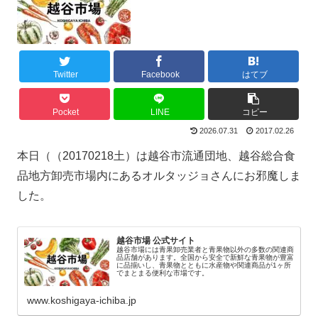
Twitter
Facebook
はてブ
Pocket
LINE
コピー
2026.07.31
2017.02.26
本日（（20170218土）は越谷市流通団地、越谷総合食
品地方卸売市場内にあるオルタッジョさんにお邪魔しま
した。
越谷市場 公式サイト
越谷市場には青果卸売業者と青果物以外の多数の関連商
品店舗があります。全国から安全で新鮮な青果物が豊富
に品揃いし、青果物とともに水産物や関連商品が1ヶ所
でまとまる便利な市場です。
www.koshigaya-ichiba.jp