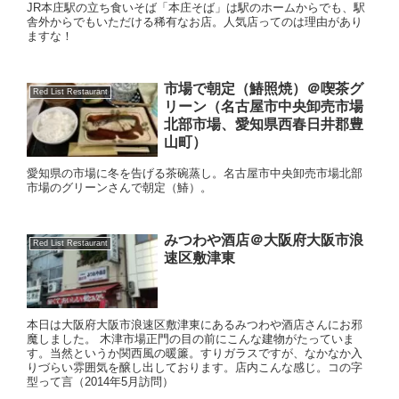
JR本庄駅の立ち食いそば「本庄そば」は駅のホームからでも、駅
舎外からでもいただける稀有なお店。人気店ってのは理由があり
ますな！
市場で朝定（鰆照焼）＠喫茶グ
Red List Restaurant
リーン（名古屋市中央卸売市場
北部市場、愛知県西春日井郡豊
山町）
愛知県の市場に冬を告げる茶碗蒸し。名古屋市中央卸売市場北部
市場のグリーンさんで朝定（鰆）。
みつわや酒店＠大阪府大阪市浪
Red List Restaurant
速区敷津東
本日は大阪府大阪市浪速区敷津東にあるみつわや酒店さんにお邪
魔しました。 木津市場正門の目の前にこんな建物がたっていま
す。当然というか関西風の暖簾。すりガラスですが、なかなか入
りづらい雰囲気を醸し出しております。店内こんな感じ。コの字
型って言（2014年5月訪問）