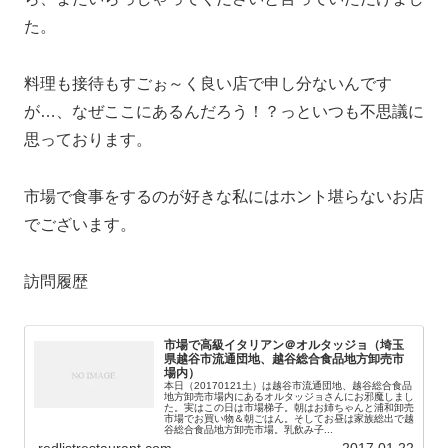
た。
料理も接待もすごぉ～く良い店で申し分ないんです
が…、なぜここにあるんだろう！？っといつも不思議に
思っております。
市場で食事をするのが好きな私にはホント堪らないお店
でございます。
訪問履歴
市場で高級イタリアン＠オルタッジョ（埼玉
県越谷市流通団地、越谷総合食品地方卸売市
場内）
本日（20170121土）は越谷市流通団地、越谷総合食品
地方卸売市場内にあるオルタッジョさんにお邪魔しまし
た。実はこの日は市場梯子。朝はお姉ちゃんと浦和卸売
市場でお買い物＆朝ごはん。そしてお昼は家族総出で越
谷総合食品地方卸売市場。乳飲み子...
redlistrestaurant.com
2017.01.22