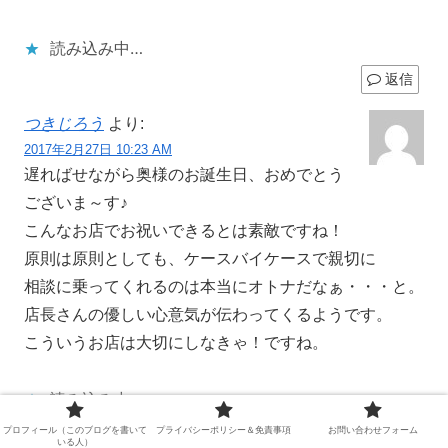
読み込み中…
返信
つきじろう
より:
2017年2月27日 10:23 AM
遅ればせながら奥様のお誕生日、おめでとう
ございま～す♪
こんなお店でお祝いできるとは素敵ですね！
原則は原則としても、ケースバイケースで親切に
相談に乗ってくれるのは本当にオトナだなぁ・・・と。
店長さんの優しい心意気が伝わってくるようです。
こういうお店は大切にしなきゃ！ですね。
読み込み中…
返信
プロフィール（このブログを書いて
プライバシーポリシー＆免責事項
お問い合わせフォーム
いる人）