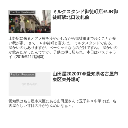
ミルクスタンド御徒町店＠JR御
Red List Restaurant
徒町駅北口改札前
上野駅に来るとアメ横を冷やかしながら御徒町まで歩くことが多
い我が家。 さてＪＲ御徒町と言えば。 ミルクスタンドである。
温かいのもありますが、ベーシックなものだけですね。 温かいの
が飲みたかったんですが、子供に押し切られ、本日はパスチャラ
イ（2015年11月訪問）
山田屋202007＠愛知県名古屋市
Red List Restaurant
東区東外堀町
愛知県は名古屋市東区にある山田屋さんで玉子丼＆中華そば。名
古屋らしい甘目の汁がうんめいなぁ～。