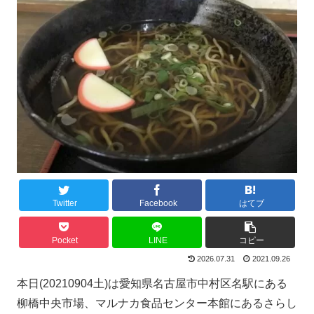
Twitter
Facebook
はてブ
Pocket
LINE
コピー
2026.07.31
2021.09.26
本日(20210904土)は愛知県名古屋市中村区名駅にある
柳橋中央市場、マルナカ食品センター本館にあるさらし