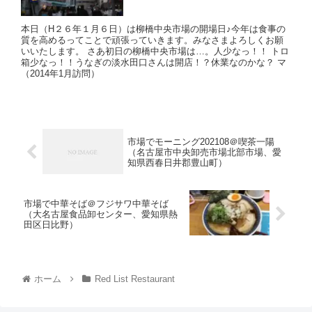
本日（H２６年１月６日）は柳橋中央市場の開場日♪今年は食事の
質を高めるってことで頑張っていきます。みなさまよろしくお願
いいたします。 さあ初日の柳橋中央市場は…。人少なっ！！ トロ
箱少なっ！！うなぎの淡水田口さんは開店！？休業なのかな？ マ
（2014年1月訪問）
市場でモーニング202108＠喫茶一陽
（名古屋市中央卸売市場北部市場、愛
知県西春日井郡豊山町）
市場で中華そば＠フジサワ中華そば
（大名古屋食品卸センター、愛知県熱
田区日比野）
ホーム
Red List Restaurant