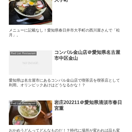
メニューに記載なし！愛知県春日井市大手町の西川屋さんで「松
月」。
コンパル金山店＠愛知県名古屋
Red List Restaurant
市中区金山
愛知県は名古屋市にあるコンパル金山店で喫茶店を喫茶店として
利用。オリンピックあけはどうなるかな！？
岩庄202211＠愛知県清須市春日
Red List Restaurant
宮重
おかめうどんってどんなものだ！？時代に場所が変われば品も変