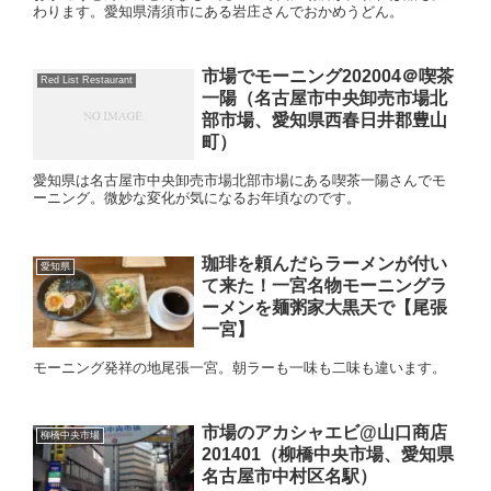
わります。愛知県清須市にある岩庄さんでおかめうどん。
市場でモーニング202004＠喫茶
Red List Restaurant
一陽（名古屋市中央卸売市場北
部市場、愛知県西春日井郡豊山
町）
愛知県は名古屋市中央卸売市場北部市場にある喫茶一陽さんでモ
ーニング。微妙な変化が気になるお年頃なのです。
珈琲を頼んだらラーメンが付い
愛知県
て来た！一宮名物モーニングラ
ーメンを麺粥家大黒天で【尾張
一宮】
モーニング発祥の地尾張一宮。朝ラーも一味も二味も違います。
市場のアカシャエビ@山口商店
柳橋中央市場
201401（柳橋中央市場、愛知県
名古屋市中村区名駅）