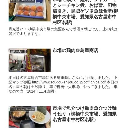
Red List Restaurant
とシーチキン煮、おば雪、刃物
湯引き、烏賊ゲソ＠魚源食堂(柳
橋中央市場、愛知県名古屋市中
村区名駅)
月光旨い！ 柳橋中央市場の魚源さんで朝酒＆朝ごはん。上の娘は
贅沢で困りますな。
市場の鶏肉＠鳥重商店
柳橋中央市場
本日は名古屋総合市場にある鳥重商店さんにお邪魔しました。 下
記マップ参照 http://www.sougou-shijou.co.jp/pdf/ichiba.pdf 本日の
名古屋の朝は土砂降り、車で柳橋中央市場にやってきました。 車
なので当（2014年11月訪問）
市場で魚介つけ麺＠魚介つけ麺
Red List Restaurant
うねり（柳橋中央市場、愛知県
名古屋市中村区名駅）