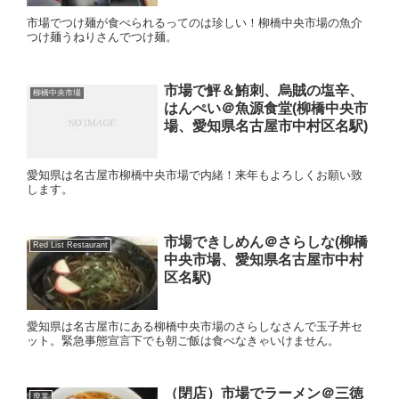
市場でつけ麺が食べられるってのは珍しい！柳橋中央市場の魚介
つけ麺うねりさんでつけ麺。
市場で鮃＆鮪刺、烏賊の塩辛、
柳橋中央市場
はんぺい＠魚源食堂(柳橋中央市
場、愛知県名古屋市中村区名駅)
愛知県は名古屋市柳橋中央市場で内緒！来年もよろしくお願い致
します。
市場できしめん＠さらしな(柳橋
Red List Restaurant
中央市場、愛知県名古屋市中村
区名駅)
愛知県は名古屋市にある柳橋中央市場のさらしなさんで玉子丼セ
ット。緊急事態宣言下でも朝ご飯は食べなきゃいけません。
（閉店）市場でラーメン＠三徳
廃業