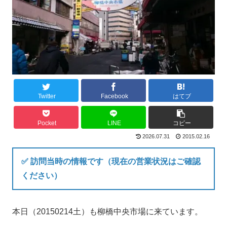
Twitter
Facebook
はてブ
Pocket
LINE
コピー
2026.07.31
2015.02.16
✅ 訪問当時の情報です（現在の営業状況はご確認
ください）
本日（20150214土）も柳橋中央市場に来ています。