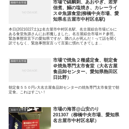
市場で縞鯛刺、あおやぎ、若芽
柳橋中央市場
佃煮、鰯の塩焼き、カレーライ
ス＠魚源食堂(柳橋中央市場、愛
知県名古屋市中村区名駅)
本日(20210227土)は名古屋市中村区名駅、名古屋綜合市場ビルに
ある食堂魚源さんにお邪魔しました。名古屋綜合市場ＨＰ参照。
緊急事態宣言下の愛知県ですが、隣の人が死んだ！って話を聞く
訳でもなく、緊急事態宣言って言葉に慣れてきてしま...
市場で焼魚２種盛定食、朝定食
柳橋中央市場
＠焼魚専門太市食堂（大名古屋
食品卸センター、愛知県熱田区
日比野）
朝定食５５０円♪大名古屋食品卸センターの焼魚専門太市食堂で朝
定食。これはすごい！
市場の海苔@山安のり
柳橋中央市場
201307（柳橋中央市場、愛知県
名古屋市中村区名駅）