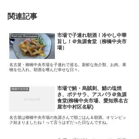
関連記事
市場で子連れ朝酒！冷やし中華
Red List Restaurant
旨し！＠魚源食堂（柳橋中央市
場）
名古屋・柳橋中央市場を子連れで巡る。新鮮な魚介類、お肉、果
物を仕入れ、朝酒を嗜んだ幸せな日々。
市場で鮪・烏賊刺、鯖の塩焼
柳橋中央市場
き、ポテサラ、アスパラ＠魚源
食堂(柳橋中央市場、愛知県名古
屋市中村区名駅)
名古屋は柳橋中央市場の魚源さんで朝ごはん＆朝酒。オリンピッ
ク始まりましたね！って言うはずだった日なんですね。