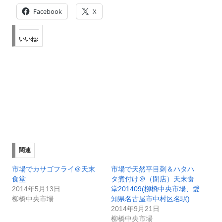
Facebook
X
いいね:
関連
市場でカサゴフライ＠天末
市場で天然平目刺＆ハタハ
食堂
タ煮付け＠（閉店）天末食
2014年5月13日
堂201409(柳橋中央市場、愛
柳橋中央市場
知県名古屋市中村区名駅)
2014年9月21日
柳橋中央市場