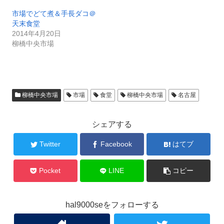
市場でどて煮＆手長ダコ＠
天末食堂
2014年4月20日
柳橋中央市場
柳橋中央市場
市場
食堂
柳橋中央市場
名古屋
シェアする
Twitter
Facebook
はてブ
Pocket
LINE
コピー
hal9000seをフォローする