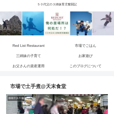
５０代父の３姉妹育児奮闘記
Red List Restaurant
市場でごはん
三姉妹の子育て
お家遊び
お父さんの資産運用
このブログについて
市場で土手煮@天末食堂
柳橋中央市場