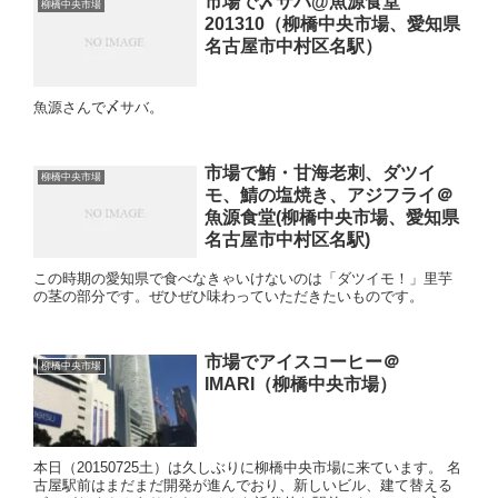
市場で〆サバ@魚源食堂
柳橋中央市場
201310（柳橋中央市場、愛知県
名古屋市中村区名駅）
魚源さんで〆サバ。
市場で鮪・甘海老刺、ダツイ
柳橋中央市場
モ、鯖の塩焼き、アジフライ＠
魚源食堂(柳橋中央市場、愛知県
名古屋市中村区名駅)
この時期の愛知県で食べなきゃいけないのは「ダツイモ！」里芋
の茎の部分です。ぜひぜひ味わっていただきたいものです。
市場でアイスコーヒー＠
柳橋中央市場
IMARI（柳橋中央市場）
本日（20150725土）は久しぶりに柳橋中央市場に来ています。 名
古屋駅前はまだまだ開発が進んでおり、新しいビル、建て替える