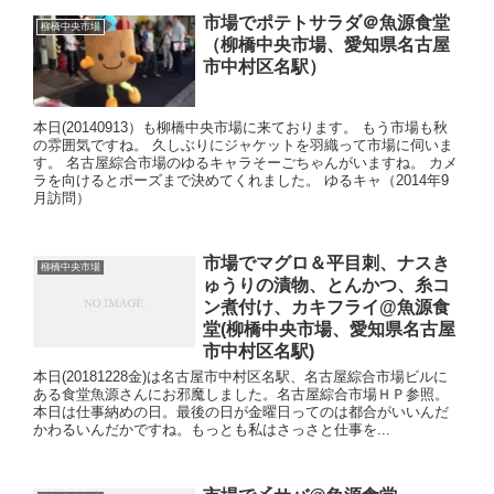
市場でポテトサラダ＠魚源食堂
柳橋中央市場
（柳橋中央市場、愛知県名古屋
市中村区名駅）
本日(20140913）も柳橋中央市場に来ております。 もう市場も秋
の雰囲気ですね。 久しぶりにジャケットを羽織って市場に伺いま
す。 名古屋綜合市場のゆるキャラそーごちゃんがいますね。 カメ
ラを向けるとポーズまで決めてくれました。 ゆるキャ（2014年9
月訪問）
市場でマグロ＆平目刺、ナスき
柳橋中央市場
ゅうりの漬物、とんかつ、糸コ
ン煮付け、カキフライ@魚源食
堂(柳橋中央市場、愛知県名古屋
市中村区名駅)
本日(20181228金)は名古屋市中村区名駅、名古屋綜合市場ビルに
ある食堂魚源さんにお邪魔しました。名古屋綜合市場ＨＰ参照。
本日は仕事納めの日。最後の日が金曜日ってのは都合がいいんだ
かわるいんだかですね。もっとも私はさっさと仕事を...