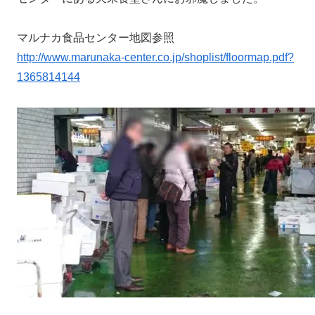
マルナカ食品センター地図参照
http://www.marunaka-center.co.jp/shoplist/floormap.pdf?
1365814144