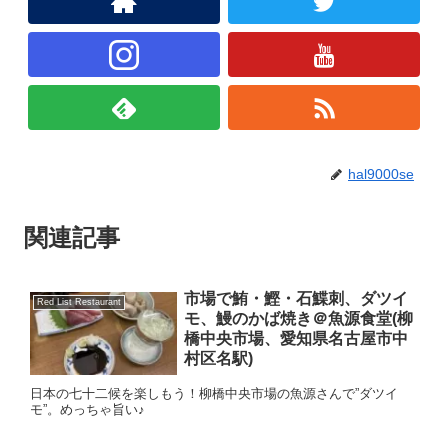
hal9000se
関連記事
市場で鮪・鰹・石鰈刺、ダツイ
Red List Restaurant
モ、鰻のかば焼き＠魚源食堂(柳
橋中央市場、愛知県名古屋市中
村区名駅)
日本の七十二候を楽しもう！柳橋中央市場の魚源さんで”ダツイ
モ”。めっちゃ旨い♪