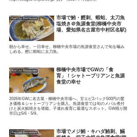
市場で鮪・鰹刺、蝦蛄、太刀魚
Red List Restaurant
塩焼き＠魚源食堂(柳橋中央市
場、愛知県名古屋市中村区名駅)
朝から幸せ。一日幸せ。柳橋中央市場の魚源食堂さんで旬を噛み
しめる。鰹に蝦蛄に太刀魚。
柳橋中央市場でGWの「食
Red List Restaurant
育」！シャトーブリアンと魚源
食堂の幸せ
2026年GWに名古屋・柳橋中央市場へ。甘エビ2パック500円の驚
き価格＆シャトーブリアンを購入。魚源食堂では旬のメバル煮付
けと炭火鯖焼きを堪能。子連れ食育に最適なスポット。GW残り開
市日は5/6・5/9。
市場でメジ鮪・キハダ鮪刺、鰯
Red List Restaurant