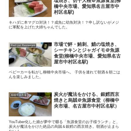
塩焼き、切干大根＠魚源食堂(柳
橋中央市場、愛知県名古屋市中
村区名駅)
キハダに本マグロ対決！？成魚に幼魚対決！？申し訳ないがメジ
に軍配を上げた大姉ちゃんでした。
市場で鮃・鮪刺、鯖の塩焼き、
Red List Restaurant
シーチキンとジャガイモ＠魚源
食堂(柳橋中央市場、愛知県名古
屋市中村区名駅)
ベビーカーを転がし柳橋中央市場へ。 子供を連れて朝酒＆朝ごは
んを楽しみました。
炭火が魔法をかける、銀鱈西京
柳橋中央市場
焼きと烏賊＠魚源食堂（柳橋中
央市場、名古屋市中村区名駅）
YouTuber化した娘が夢中で啜る「魚源食堂のお子様ランチ」と、
炭火が魔法をかけた絶品の烏賊＆銀鱈の西京焼き。朝酒が止まら