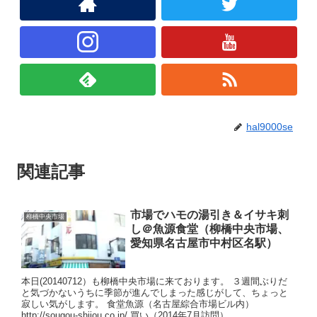
hal9000se
関連記事
市場でハモの湯引き＆イサキ刺
柳橋中央市場
し＠魚源食堂（柳橋中央市場、
愛知県名古屋市中村区名駅）
本日(20140712）も柳橋中央市場に来ております。 ３週間ぶりだ
と気づかないうちに季節が進んでしまった感じがして、ちょっと
寂しい気がします。 食堂魚源（名古屋綜合市場ビル内）
http://sougou-shijou.co.jp/ 買い（2014年7月訪問）