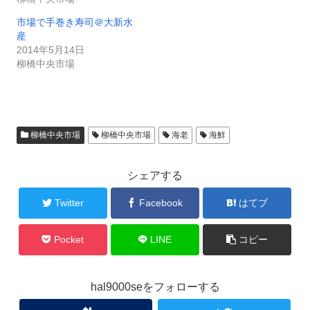
市場で手巻き寿司＠大新水
産
2014年5月14日
柳橋中央市場
柳橋中央市場
柳橋中央市場
海老
海鮮
シェアする
Twitter
Facebook
はてブ
Pocket
LINE
コピー
hal9000seをフォローする