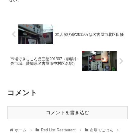
ない！
本店 鯱乃家201307@名古屋市北区田幡
市場できしころ@三徳201307（柳橋中
央市場、愛知県名古屋市中村区名駅）
コメント
コメントを書き込む
ホーム
Red List Restaurant
市場でごはん