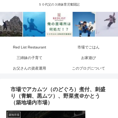
５０代父の３姉妹育児奮闘記
Red List Restaurant
市場でごはん
三姉妹の子育て
お家遊び
お父さんの資産運用
このブログについて
市場でアカムツ（のどぐろ）煮付、刺盛
り（青鯛、黒ムツ）、野菜煮＠かとう
（築地場内市場）
築地市場