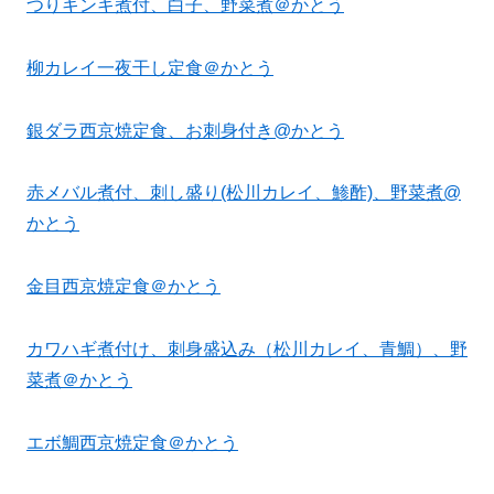
つりキンキ煮付、白子、野菜煮＠かとう
柳カレイ一夜干し定食＠かとう
銀ダラ西京焼定食、お刺身付き@かとう
赤メバル煮付、刺し盛り(松川カレイ、鯵酢)、野菜煮@
かとう
金目西京焼定食＠かとう
カワハギ煮付け、刺身盛込み（松川カレイ、青鯛）、野
菜煮＠かとう
エボ鯛西京焼定食＠かとう