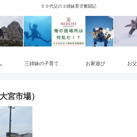
５０代父の３姉妹育児奮闘記
ん
三姉妹の子育て
お家遊び
お父
大宮市場）