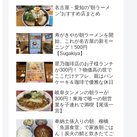
名古屋・愛知の”朝ラーメ
ン”おすすめ店まとめ
寿がきやが朝ラーメンを開
始、これが名古屋の新モー
ニング！500円
【Sugakiya】
星乃珈琲店のお子様ランチ
が300円！？物価高の世で
ここだけデフレ、親はパン
ケーキ＆珈琲で優雅な休日
岐阜タンメンの朝ラーが
300円！東海で唯一の朝営
業を子連れで満喫【尾張一
宮】
奉納土俵入りの朝、柳橋
「魚源食堂」で家族朝ごは
ん｜炭火の鯖と炊きたてご