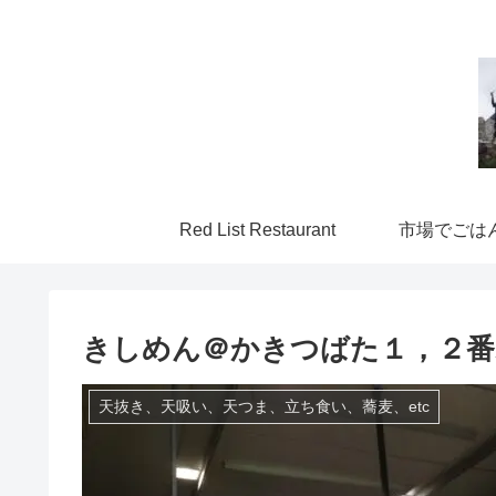
Red List Restaurant
市場でごは
きしめん＠かきつばた１，２番ホ
天抜き、天吸い、天つま、立ち食い、蕎麦、etc