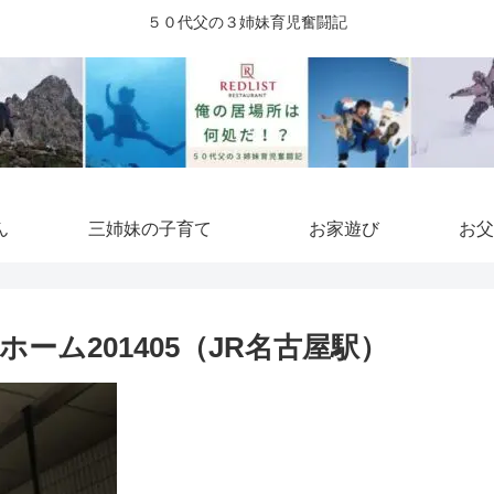
５０代父の３姉妹育児奮闘記
ん
三姉妹の子育て
お家遊び
お父
ーム201405（JR名古屋駅）