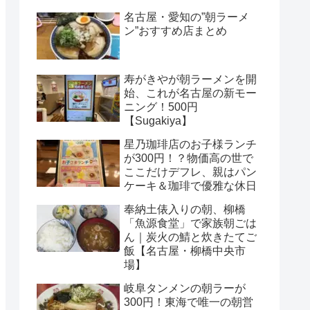
名古屋・愛知の”朝ラーメ
ン”おすすめ店まとめ
寿がきやが朝ラーメンを開
始、これが名古屋の新モー
ニング！500円
【Sugakiya】
星乃珈琲店のお子様ランチ
が300円！？物価高の世で
ここだけデフレ、親はパン
ケーキ＆珈琲で優雅な休日
奉納土俵入りの朝、柳橋
「魚源食堂」で家族朝ごは
ん｜炭火の鯖と炊きたてご
飯【名古屋・柳橋中央市
場】
岐阜タンメンの朝ラーが
300円！東海で唯一の朝営