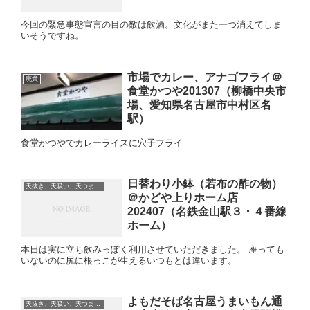
今回の緊急事態宣言の目の敵は飲酒。文化がまた一つ消えてしま
いそうですね。
市場でカレー、アナゴフライ＠
廃業
食堂かつや201307（柳橋中央市
場、愛知県名古屋市中村区名
駅）
食堂かつやでカレーライスに穴子フライ
日替わり小鉢（若布の酢の物）
天抜き、天吸い、天つま、立ち食い、蕎麦、etc
＠かどや上りホーム店
202407（名鉄金山駅３・４番線
ホーム）
本日は実に立ち飲みっぽく利用させていただきました。 座っても
いないのに尻に根っこが生えるいつもとは違います。
よもだそば名古屋うまいもん通
天抜き、天吸い、天つま、立ち食い、蕎麦、etc