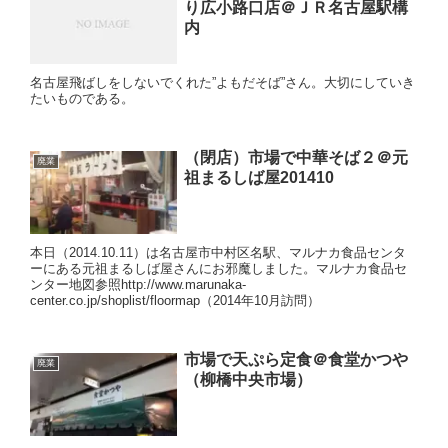
り広小路口店＠ＪＲ名古屋駅構
内
名古屋飛ばしをしないでくれた”よもだそば”さん。大切にしていき
たいものである。
（閉店）市場で中華そば２＠元
廃業
祖まるしば屋201410
本日（2014.10.11）は名古屋市中村区名駅、マルナカ食品センタ
ーにある元祖まるしば屋さんにお邪魔しました。マルナカ食品セ
ンター地図参照http://www.marunaka-
center.co.jp/shoplist/floormap（2014年10月訪問）
市場で天ぷら定食＠食堂かつや
廃業
（柳橋中央市場）