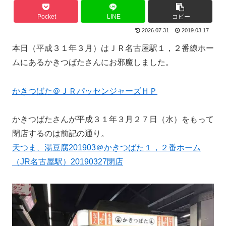
Pocket
LINE
コピー
2026.07.31
2019.03.17
本日（平成３１年３月）はＪＲ名古屋駅１，２番線ホー
ムにあるかきつばたさんにお邪魔しました。
かきつばた＠ＪＲパッセンジャーズＨＰ
かきつばたさんが平成３１年３月２７日（水）をもって
閉店するのは前記の通り。
天つま、湯豆腐201903＠かきつばた１，２番ホーム
（JR名古屋駅）20190327閉店