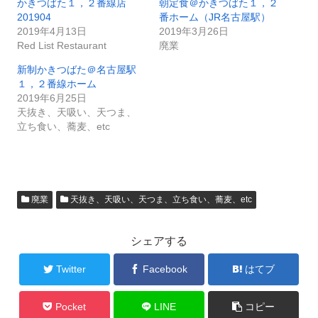
かきつばた１，２番線店
朝定食＠かきつばた１，２
201904
番ホーム（JR名古屋駅）
2019年4月13日
2019年3月26日
Red List Restaurant
廃業
新制かきつばた＠名古屋駅
１，２番線ホーム
2019年6月25日
天抜き、天吸い、天つま、
立ち食い、蕎麦、etc
廃業
天抜き、天吸い、天つま、立ち食い、蕎麦、etc
シェアする
Twitter
Facebook
はてブ
Pocket
LINE
コピー