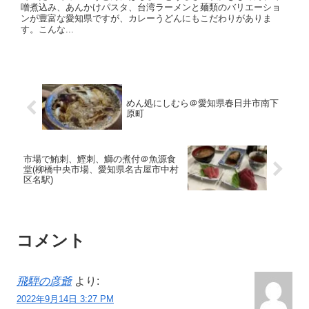
噌煮込み、あんかけパスタ、台湾ラーメンと麺類のバリエーショ
ンが豊富な愛知県ですが、カレーうどんにもこだわりがありま
す。こんな...
めん処にしむら＠愛知県春日井市南下
原町
市場で鮪刺、鰹刺、鰤の煮付＠魚源食
堂(柳橋中央市場、愛知県名古屋市中村
区名駅)
コメント
飛騨の彦爺
より:
2022年9月14日 3:27 PM