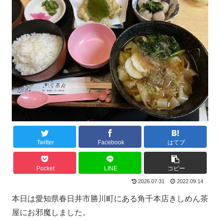
Twitter
Facebook
はてブ
Pocket
LINE
コピー
2026.07.31
2022.09.14
本日は愛知県春日井市勝川町にある角千本店きしめん茶
屋にお邪魔しました。