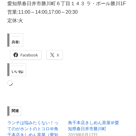
愛知県春日井市勝川町６丁目１４３ ラ・ポール勝川1F
営業:11:00～14:00,17:00～20:30
定休:火
共有:
Facebook
X
いいね:
読
み
込
み
関連
中…
ランチは悩みたくない！っ
角千本店きしめん茶屋＠愛
てのがホントのトコロ＠角
知県春日井市勝川町
千本店きしめん茶屋（愛知
2019年5月17日