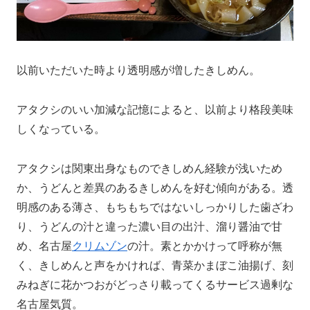
以前いただいた時より透明感が増したきしめん。
アタクシのいい加減な記憶によると、以前より格段美味
しくなっている。
アタクシは関東出身なものできしめん経験が浅いため
か、うどんと差異のあるきしめんを好む傾向がある。透
明感のある薄さ、もちもちではないしっかりした歯ざわ
り、うどんの汁と違った濃い目の出汁、溜り醤油で甘
め、名古屋
クリムゾン
の汁。素とかかけって呼称が無
く、きしめんと声をかければ、青菜かまぼこ油揚げ、刻
みねぎに花かつおがどっさり載ってくるサービス過剰な
名古屋気質。