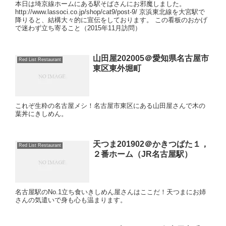
本日は埼京線ホームにある駅そばさんにお邪魔しました。
http://www.lassoci.co.jp/shop/cat9/post-9/ 京浜東北線を大宮駅で
降りると、結構大々的に宣伝をしております。 この看板のおかげ
で迷わず立ち寄ること（2015年11月訪問）
山田屋202005＠愛知県名古屋市
Red List Restaurant
東区東外堀町
これぞ生粋の名古屋メシ！名古屋市東区にある山田屋さんで木の
葉丼にきしめん。
天つま201902＠かきつばた１，
Red List Restaurant
２番ホーム（JR名古屋駅）
名古屋駅のNo.1立ち食いきしめん屋さんはここだ！天つまにお姉
さんの気遣いで身も心も温まります。