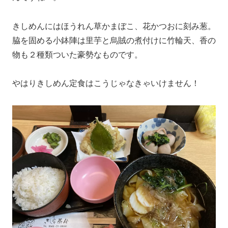
きしめんにはほうれん草かまぼこ、花かつおに刻み葱。
脇を固める小鉢陣は里芋と烏賊の煮付けに竹輪天、香の
物も２種類ついた豪勢なものです。
やはりきしめん定食はこうじゃなきゃいけません！