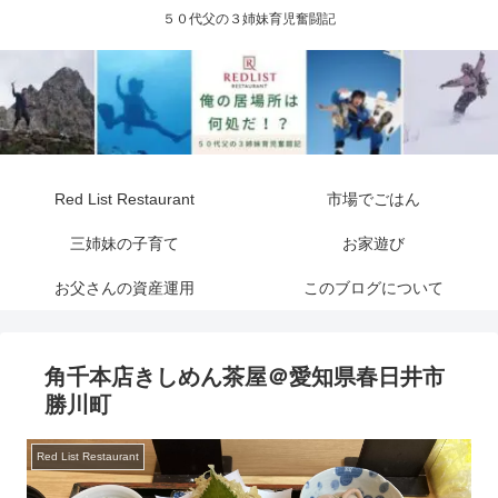
５０代父の３姉妹育児奮闘記
Red List Restaurant
市場でごはん
三姉妹の子育て
お家遊び
お父さんの資産運用
このブログについて
角千本店きしめん茶屋＠愛知県春日井市
勝川町
Red List Restaurant