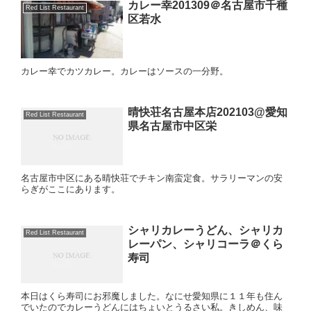
カレー幸201309＠名古屋市千種
Red List Restaurant
区若水
カレー幸でカツカレー。カレーはソースの一分野。
晴快荘名古屋本店202103@愛知
Red List Restaurant
県名古屋市中区栄
名古屋市中区にある晴快荘でチキン南蛮定食。サラリーマンの安
らぎがここにあります。
シャリカレーうどん、シャリカ
Red List Restaurant
レーパン、シャリコーラ＠くら
寿司
本日はくら寿司にお邪魔しました。なにせ愛知県に１１年も住ん
でいたのでカレーうどんにはちょいとうるさい私。きしめん、味