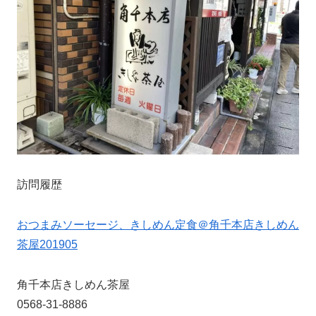
訪問履歴
おつまみソーセージ、きしめん定食＠角千本店きしめん
茶屋201905
角千本店きしめん茶屋
0568-31-8886