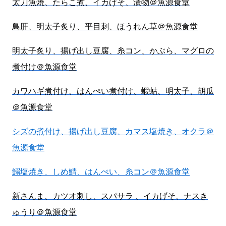
太刀魚焼、たらこ煮、イカげそ、漬物＠魚源食堂
鳥肝、明太子炙り、平目刺、ほうれん草＠魚源食堂
明太子炙り、揚げ出し豆腐、糸コン、かぶら、マグロの
煮付け＠魚源食堂
カワハギ煮付け、はんぺい煮付け、蝦蛄、明太子、胡瓜
＠魚源食堂
シズの煮付け、揚げ出し豆腐、カマス塩焼き、オクラ＠
魚源食堂
鰯塩焼き、しめ鯖、はんぺい、糸コン＠魚源食堂
新さんま、カツオ刺し、スパサラ 、イカげそ、ナスき
ゅうり＠魚源食堂