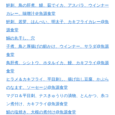
鮃刺、鳥の肝煮、鰻、茹でイカ、アスパラ、ウインナー
カレー、味噌汁＠魚源食堂
鮃刺、若芽、はんぺい、明太子、カキフライカレー@魚
源食堂
鰯の丸干し、穴
子煮、鳥と厚揚げの餡かけ、ウインナー、サラダ@魚源
食堂
鳥肝煮、シシトウ、ホタルイカ、鰻、カキフライ@魚源
食堂
ヒラメ＆カキフライ、平目刺し、揚げ出し豆腐、かぶら
のなます、ソーセージ@魚源食堂
マグロ＆平目刺、ナスきゅうりの漬物、とんかつ、糸コ
ン煮付け、カキフライ@魚源食堂
鯖の塩焼き、大根の煮付け@魚源食堂