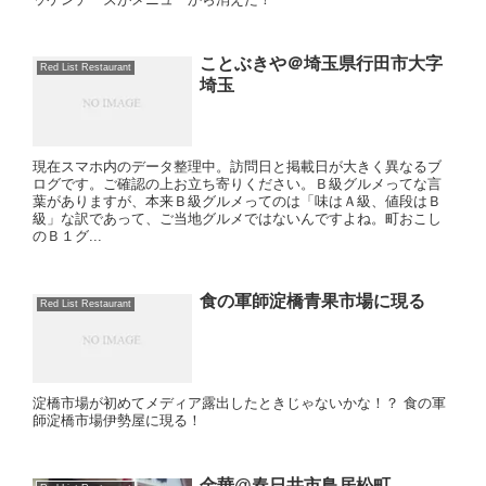
ことぶきや＠埼玉県行田市大字
Red List Restaurant
埼玉
現在スマホ内のデータ整理中。訪問日と掲載日が大きく異なるブ
ログです。ご確認の上お立ち寄りください。Ｂ級グルメってな言
葉がありますが、本来Ｂ級グルメってのは「味はＡ級、値段はＢ
級」な訳であって、ご当地グルメではないんですよね。町おこし
のＢ１グ...
食の軍師淀橋青果市場に現る
Red List Restaurant
淀橋市場が初めてメディア露出したときじゃないかな！？ 食の軍
師淀橋市場伊勢屋に現る！
金華@春日井市鳥居松町