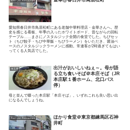
Red List Restaurant
愛知県春日井市鳥居松町にある老舗中華料理店・金華さんへ。歴
史を感じる看板、年季の入ったホワイトボード、昔ながらの回転
テーブル……まさにノスタルジック全開の食堂でした。ちびセッ
ト（ちび餃子・ちび中華飯・ちびラーメン）をいただき、醤油ベ
ースのノスタルジックラーメンに感動。常連客が2時過ぎてもはい
ってくる人気店でした。
出汁がおいしいねぇ～。母が語
埼玉県
る立ち食いそば＠本庄そば（JR
本庄駅１番ホーム、北口バス
停）
母と並んで啜った本庄駅「本庄そば」。いずれこれも良い思い出
になるんでしょうね。
ほかり食堂＠東京都練馬区石神
Red List Restaurant
井町