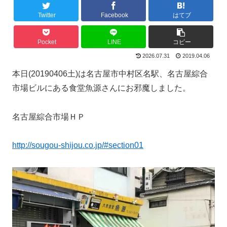
Twitter
Facebook
はてブ
Pocket
LINE
コピー
2026.07.31
2019.04.06
本日(20190406土)は名古屋市中村区名駅、名古屋綜合
市場ビルにある食堂魚源さんにお邪魔しました。
名古屋綜合市場ＨＰ
http://sougou-shijou.co.jp/#section01