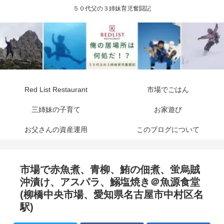
５０代父の３姉妹育児奮闘記
Red List Restaurant
市場でごはん
三姉妹の子育て
お家遊び
お父さんの資産運用
このブログについて
市場で赤魚煮、青柳、鮪の佃煮、蛍烏賊
沖漬け、アスパラ、鰯塩焼き＠魚源食堂
(柳橋中央市場、愛知県名古屋市中村区名
駅)