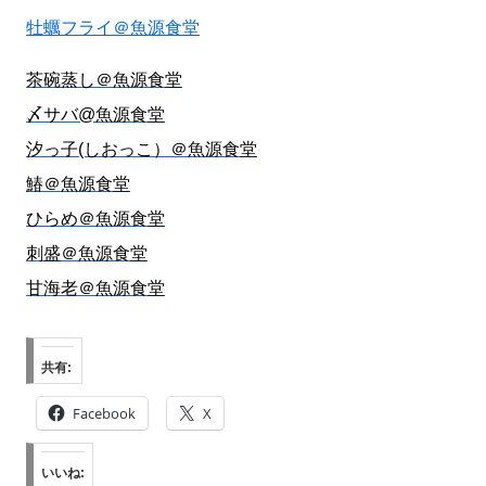
牡蠣フライ＠魚源食堂
茶碗蒸し＠魚源食堂
〆サバ@魚源食堂
汐っ子(しおっこ）＠魚源食堂
鰆＠魚源食堂
ひらめ＠魚源食堂
刺盛＠魚源食堂
甘海老＠魚源食堂
共有:
Facebook
X
いいね: