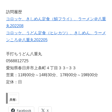
訪問履歴
コロッケ、きしめん定食（鱚フライ）、ラーメン＠八重
丸202208
コロッケ、うどん定食（ヒレカツ）、きしめん、ラーメ
ンころ＠八重丸202205
手打ちうどん八重丸
0568812725
愛知県春日井市上条町４丁目３３−３３
営業：11時00分～14時30分、17時00分～19時00分
定休：日
共有:
Facebook
X