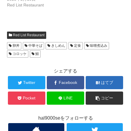
Red List Restaurant
Red List Restaurant
卵丼
中華そば
きしめん
定食
味噌煮込み
コロッケ
鱚
シェアする
Twitter
Facebook
はてブ
Pocket
LINE
コピー
hal9000seをフォローする