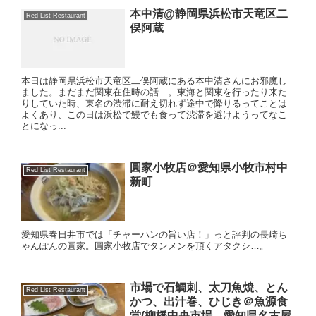
本中清@静岡県浜松市天竜区二
Red List Restaurant
俣阿蔵
本日は静岡県浜松市天竜区二俣阿蔵にある本中清さんにお邪魔し
ました。まだまだ関東在住時の話…。東海と関東を行ったり来た
りしていた時、東名の渋滞に耐え切れず途中で降りるってことは
よくあり、この日は浜松で鰻でも食って渋滞を避けようってなこ
とになっ...
圓家小牧店＠愛知県小牧市村中
Red List Restaurant
新町
愛知県春日井市では「チャーハンの旨い店！」っと評判の長崎ち
ゃんぽんの圓家。圓家小牧店でタンメンを頂くアタクシ…。
市場で石鯛刺、太刀魚焼、とん
Red List Restaurant
かつ、出汁巻、ひじき＠魚源食
堂(柳橋中央市場、愛知県名古屋