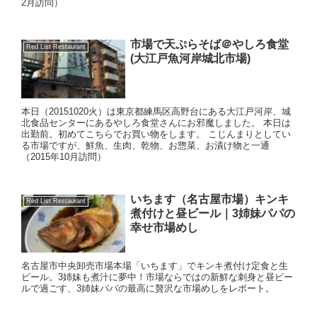
2月訪問）
市場で天ぷらそば＠やしろ食堂
Red List Restaurant
(大江戸魚河岸城北市場)
本日（20151020火）は東京都練馬区高野台にある大江戸河岸、城
北食品センターにあるやしろ食堂さんにお邪魔しました。 本日は
出勤前。初めてこちらでお買い物をします。 こじんまりとしてい
る市場ですが、鮮魚、生肉、乾物、お惣菜、お漬け物と一通
（2015年10月訪問）
いちます（名古屋市場）キンキ
Red List Restaurant
煮付けと昼ビール｜3姉妹パパの
幸せ市場めし
名古屋市中央卸売市場本場「いちます」でキンキ煮付け定食と生
ビール。3姉妹も煮汁に夢中！市場ならではの新鮮な刺身と昼ビー
ルで過ごす、3姉妹パパの最高に贅沢な市場めしをレポート。