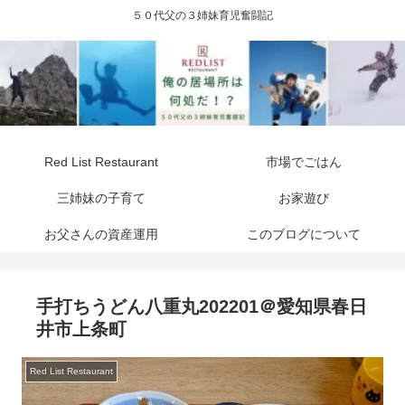
５０代父の３姉妹育児奮闘記
Red List Restaurant
市場でごはん
三姉妹の子育て
お家遊び
お父さんの資産運用
このブログについて
手打ちうどん八重丸202201＠愛知県春日
井市上条町
Red List Restaurant