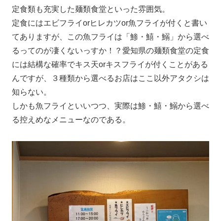
定食類も充実した麺類食堂といった雰囲気。
定食にはエビフライorヒレカツor魚フライが付くと書い
てありますが、この魚フライは「鯵・鱚・鰯」から選べ
るってのが凄くないっすか！？愛知県の麺類食堂の定食
には結構な確率でキス天orキスフライが付くことがある
んですが、３種類から選べるお店はここ以外アタクシは
知らない。
しかも魚フライといいつつ、実際は鯵・鱚・鰯から選べ
る控えめなメニューなのである。