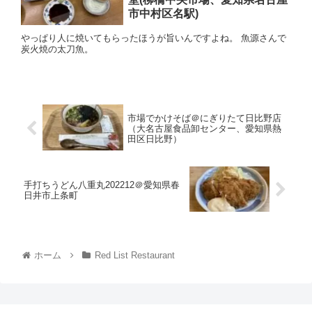
市中村区名駅)
やっぱり人に焼いてもらったほうが旨いんですよね。 魚源さんで
炭火焼の太刀魚。
市場でかけそば＠にぎりたて日比野店
（大名古屋食品卸センター、愛知県熱
田区日比野）
手打ちうどん八重丸202212＠愛知県春
日井市上条町
ホーム
Red List Restaurant