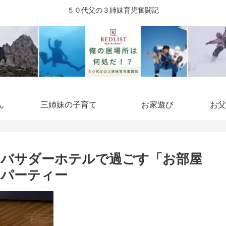
５０代父の３姉妹育児奮闘記
ん
三姉妹の子育て
お家遊び
お父
ンバサダーホテルで過ごす「お部屋
マパーティー