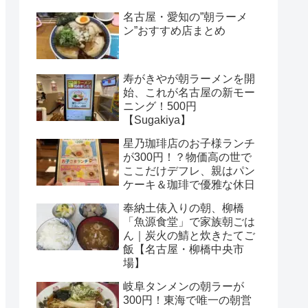
名古屋・愛知の”朝ラーメ
ン”おすすめ店まとめ
寿がきやが朝ラーメンを開
始、これが名古屋の新モー
ニング！500円
【Sugakiya】
星乃珈琲店のお子様ランチ
が300円！？物価高の世で
ここだけデフレ、親はパン
ケーキ＆珈琲で優雅な休日
奉納土俵入りの朝、柳橋
「魚源食堂」で家族朝ごは
ん｜炭火の鯖と炊きたてご
飯【名古屋・柳橋中央市
場】
岐阜タンメンの朝ラーが
300円！東海で唯一の朝営