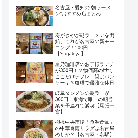
名古屋・愛知の”朝ラーメ
ン”おすすめ店まとめ
寿がきやが朝ラーメンを開
始、これが名古屋の新モー
ニング！500円
【Sugakiya】
星乃珈琲店のお子様ランチ
が300円！？物価高の世で
ここだけデフレ、親はパン
ケーキ＆珈琲で優雅な休日
岐阜タンメンの朝ラーが
300円！東海で唯一の朝営
業を子連れで満喫【尾張一
宮】
柳橋中央市場「魚源食堂」
の中華春雨サラダは名古屋
めしか？【名古屋・名駅】