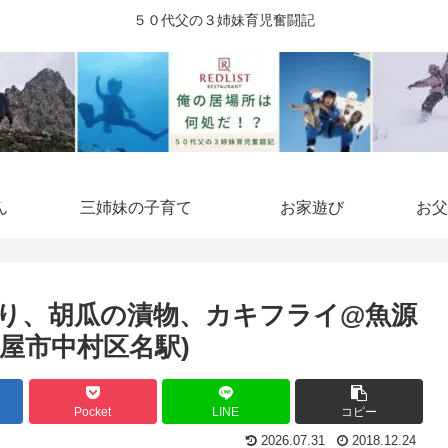
５０代父の３姉妹育児奮闘記
ん
三姉妹の子育て
お家遊び
お父
り、胡瓜の漬物、カキフライ@魚源
屋市中村区名駅)
Pocket
LINE
コピー
2026.07.31
2018.12.24