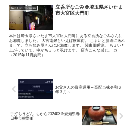
立呑所なごみ＠埼玉県さいたま
Red List Restaurant
市大宮区大門町
本日は埼玉県さいたま市大宮区大門町にある立呑所なごみさんに
お邪魔しました。 大宮南銀といえば飲屋街。 ちょいと脇道に逸れ
まして、立ち飲み屋さんにお邪魔します。 関東風暖簾。 ちょいと
上がっていて、中がちょっと覗けます。 店内こんな感じ。 カ
（2015年11月訪問）
お父さんの資産運用～高配当株令和６
年３月～
手打ちうどん_ちから202403＠愛知県春
日井市熊野町