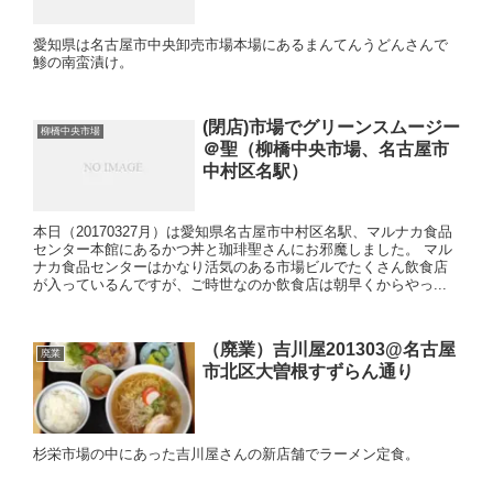
愛知県は名古屋市中央卸売市場本場にあるまんてんうどんさんで
鯵の南蛮漬け。
(閉店)市場でグリーンスムージー
柳橋中央市場
＠聖（柳橋中央市場、名古屋市
中村区名駅）
本日（20170327月）は愛知県名古屋市中村区名駅、マルナカ食品
センター本館にあるかつ丼と珈琲聖さんにお邪魔しました。 マル
ナカ食品センターはかなり活気のある市場ビルでたくさん飲食店
が入っているんですが、ご時世なのか飲食店は朝早くからやっ...
（廃業）吉川屋201303@名古屋
廃業
市北区大曽根すずらん通り
杉栄市場の中にあった吉川屋さんの新店舗でラーメン定食。