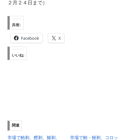
２月２４日まで）
共有:
Facebook
X
いいね:
関連
市場で鮪刺、鰹刺、鯵刺、
市場で鮪・鰆刺、コロッ