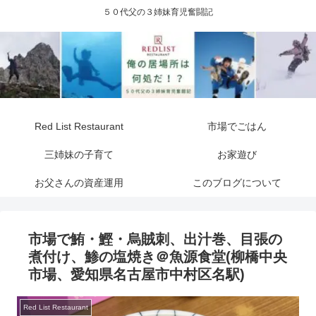
５０代父の３姉妹育児奮闘記
Red List Restaurant
市場でごはん
三姉妹の子育て
お家遊び
お父さんの資産運用
このブログについて
市場で鮪・鰹・烏賊刺、出汁巻、目張の
煮付け、鯵の塩焼き＠魚源食堂(柳橋中央
市場、愛知県名古屋市中村区名駅)
Red List Restaurant