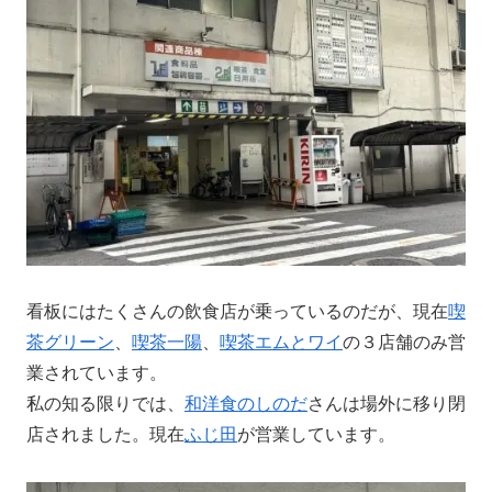
看板にはたくさんの飲食店が乗っているのだが、現在
喫
茶グリーン
、
喫茶一陽
、
喫茶エムとワイ
の３店舗のみ営
業されています。
私の知る限りでは、
和洋食のしのだ
さんは場外に移り閉
店されました。現在
ふじ田
が営業しています。