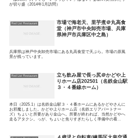
が切り盛（2014年1月訪問）
市場で海老天、里芋煮＠丸高食
Red List Restaurant
堂（神戸市中央卸売市場、兵庫
県神戸市兵庫区中之島）
兵庫県は神戸中央卸売市場にある丸高食堂で天ぷら。市場の原風
景が残っています。
立ち飲み屋で長っ尻＠かどや上
Red List Restaurant
りホーム店202501（名鉄金山駅
３・４番線ホーム）
本日（2025.1）は名鉄金山駅３・４番ホームにあるかどやさんに
お邪魔しました。かどや上りホーム店（名鉄エリアパートナー
ズ）ちょいと所要があり金山へ。所要が終われば、当然かどやへ
走るアタクシ。っが、ちょいと焦りすぎたらしく準備中の看...
４歳児と自転車(練馬区大泉交通