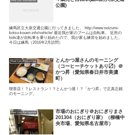
Red List Restaurant
公園)
練馬区立大泉交通公園に行ってきました。 http://www.ooizumi-
kotsu-kouen.info/vehicle/ 最近我が家のブームは自転車。 近所の
kids達が自転車を乗り始めたので、我が家も練習を始めました。
今日は練馬（2016年2月訪問）
とんかつ屋さんのモーニング
Red List Restaurant
（コーヒーチケットあり〼）＠
かつ昇（愛知県春日井市美濃
町）
喫茶店！？レストラン！？とんかつ屋！？「かつ昇」で正真正銘
のモーニング。
市場のおにぎり＠おにぎりまさ
Red List Restaurant
201304（おにぎり家）（柳橋中
央市場、愛知県名古屋市）