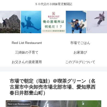
５０代父の３姉妹育児奮闘記
Red List Restaurant
市場でごはん
三姉妹の子育て
お家遊び
お父さんの資産運用
このブログについて
市場で朝定（塩鮭）＠喫茶グリーン（名
古屋市中央卸売市場北部市場、愛知県西
春日井郡豊山町）
Red List Restaurant