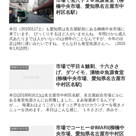
市場で煮穴子２＠魚源食堂（柳
柳橋中央市場
橋中央市場、愛知県名古屋市中
村区名駅）
本日（20150117土）も愛知県は名古屋駅前にある柳橋中央市場に
来ています。 びっくりするほど人がいませんね。 年明けから成人
式あたりまでは人がいないのは例年のことなんですが、今年の出
足は特に遅いみたいですね。 そんな日も食堂魚源さんへ。（2015
年1月訪問）
市場で平目＆鯵刺、十六ささ
柳橋中央市場
げ、ダツイモ、漬物＠魚源食堂
(柳橋中央市場、愛知県名古屋市
中村区名駅)
本日(20180616土)は名古屋市中村区名駅、名古屋綜合市場ビルに
ある食堂魚源さんにお邪魔しました。まあ毎週来てるんです
が…。 毎週おはようございますっと声をかけカウンターを覗きメ
ニューを決めます。 本日はこんな感じ。 １６ささげ。赤みそ...
市場でコーヒー＠IMARI(柳橋中
柳橋中央市場
央市場、愛知県名古屋市中村区