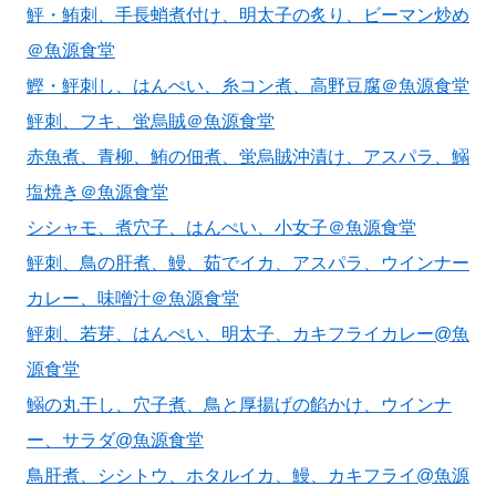
鮃・鮪刺、手長蛸煮付け、明太子の炙り、ビーマン炒め
＠魚源食堂
鰹・鮃刺し、はんぺい、糸コン煮、高野豆腐＠魚源食堂
鮃刺、フキ、蛍烏賊＠魚源食堂
赤魚煮、青柳、鮪の佃煮、蛍烏賊沖漬け、アスパラ、鰯
塩焼き＠魚源食堂
シシャモ、煮穴子、はんぺい、小女子＠魚源食堂
鮃刺、鳥の肝煮、鰻、茹でイカ、アスパラ、ウインナー
カレー、味噌汁＠魚源食堂
鮃刺、若芽、はんぺい、明太子、カキフライカレー@魚
源食堂
鰯の丸干し、穴子煮、鳥と厚揚げの餡かけ、ウインナ
ー、サラダ@魚源食堂
鳥肝煮、シシトウ、ホタルイカ、鰻、カキフライ@魚源