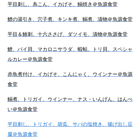
平目刺し、糸こん、イカげそ、鰯焼き＠魚源食堂
鱧の湯引き、穴子煮、キンキ煮、鰯煮、漬物＠魚源食堂
平目＆鯵刺、十六ささげ、ダツイモ、漬物＠魚源食堂
鱧、バイ貝、マカロニサラダ、蝦蛄、トリ貝、スペシャ
ルカレー＠魚源食堂
赤魚煮付け、イカげそ、こんにゃく、ウインナー＠魚源
食堂
鰯煮、トリガイ、ウインナー、ナス・いんげん、はんぺ
い＠魚源食堂
平目刺し、トリガイ、胡瓜、サバの塩焼き、揚げ出し豆
腐＠魚源食堂