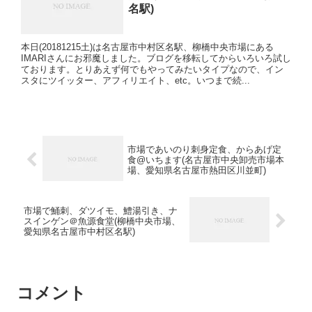
名駅)
本日(20181215土)は名古屋市中村区名駅、柳橋中央市場にある
IMARIさんにお邪魔しました。ブログを移転してからいろいろ試し
ております。とりあえず何でもやってみたいタイプなので、イン
スタにツイッター、アフィリエイト、etc。いつまで続...
市場であいのり刺身定食、からあげ定
食@いちます(名古屋市中央卸売市場本
場、愛知県名古屋市熱田区川並町)
市場で鯒刺、ダツイモ、鱧湯引き、ナ
スインゲン＠魚源食堂(柳橋中央市場、
愛知県名古屋市中村区名駅)
コメント