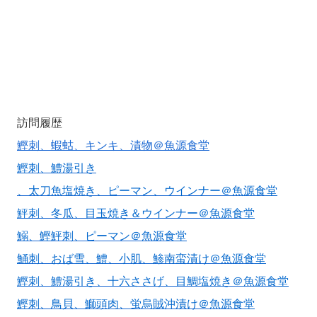
訪問履歴
鰹刺、蝦蛄、キンキ、漬物＠魚源食堂
鰹刺、鱧湯引き
、太刀魚塩焼き、ピーマン、ウインナー＠魚源食堂
鮃刺、冬瓜、目玉焼き＆ウインナー＠魚源食堂
鰯、鰹鮃刺、ピーマン＠魚源食堂
鯒刺、おば雪、鱧、小肌、鯵南蛮漬け＠魚源食堂
鰹刺、鱧湯引き、十六ささげ、目鯛塩焼き＠魚源食堂
鰹刺、鳥貝、鰤頭肉、蛍烏賊沖漬け＠魚源食堂