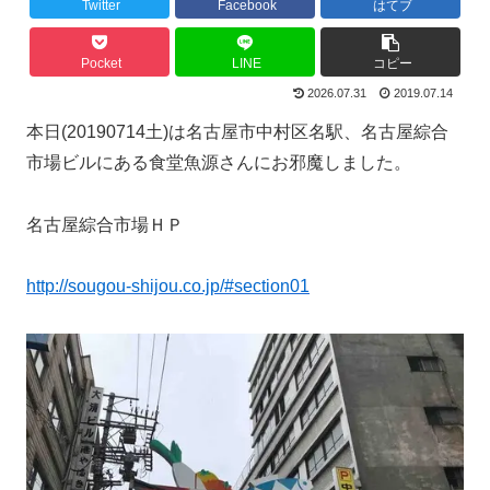
Twitter
Facebook
はてブ
Pocket
LINE
コピー
2026.07.31
2019.07.14
本日(20190714土)は名古屋市中村区名駅、名古屋綜合
市場ビルにある食堂魚源さんにお邪魔しました。
名古屋綜合市場ＨＰ
http://sougou-shijou.co.jp/#section01