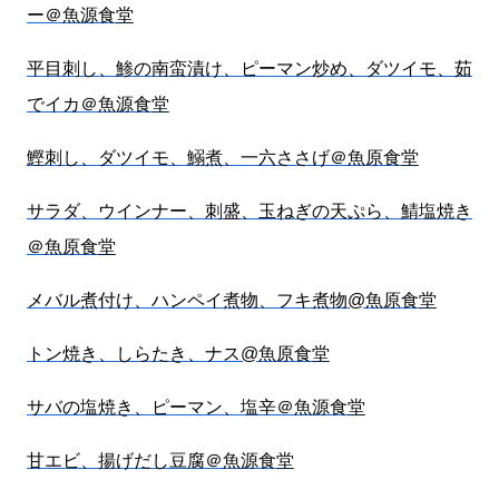
ー＠魚源食堂
平目刺し、鯵の南蛮漬け、ピーマン炒め、ダツイモ、茹
でイカ＠魚源食堂
鰹刺し、ダツイモ、鰯煮、一六ささげ＠魚原食堂
サラダ、ウインナー、刺盛、玉ねぎの天ぷら、鯖塩焼き
＠魚原食堂
メバル煮付け、ハンペイ煮物、フキ煮物@魚原食堂
トン焼き、しらたき、ナス@魚原食堂
サバの塩焼き、ピーマン、塩辛＠魚源食堂
甘エビ、揚げだし豆腐＠魚源食堂