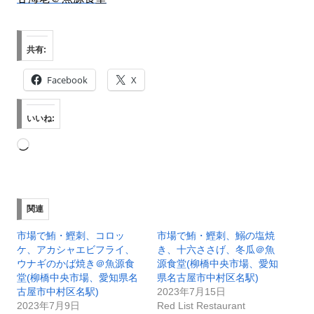
共有:
Facebook
X
いいね:
読
み
込
み
関連
中…
市場で鮪・鰹刺、コロッ
市場で鮪・鰹刺、鰯の塩焼
ケ、アカシャエビフライ、
き、十六ささげ、冬瓜＠魚
ウナギのかば焼き＠魚源食
源食堂(柳橋中央市場、愛知
堂(柳橋中央市場、愛知県名
県名古屋市中村区名駅)
古屋市中村区名駅)
2023年7月15日
2023年7月9日
Red List Restaurant