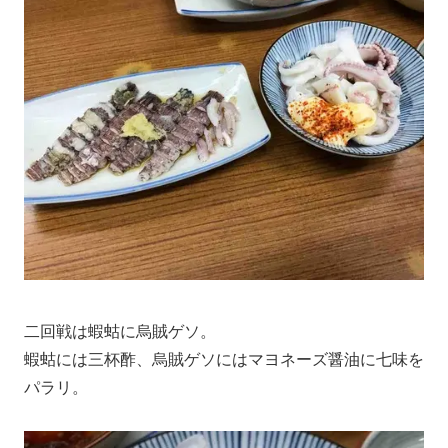
二回戦は蝦蛄に烏賊ゲソ。
蝦蛄には三杯酢、烏賊ゲソにはマヨネーズ醤油に七味を
パラリ。