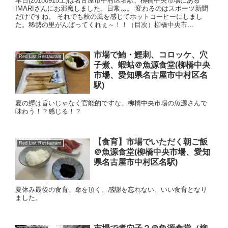
本日(20180915土)は名古屋市中村区名駅、柳橋中央市場にある
IMARIさんにお邪魔しました。日常…。 変わるのはスポーツ新聞
だけですね。 それでも秋の風を感じてホットコーヒーにしまし
た。稀勢の里がんばってくれぇ～！！（目次）柳橋中央市...
市場で鮪・鰹刺、コロッケ、穴
Red List Restaurant
子煮、蝦蛄＠魚源食堂(柳橋中央
市場、愛知県名古屋市中村区名
駅)
夏の鰹は旨いじゃなく官能的ですな。柳橋中央市場の魚源さんで
味わう！？感じる！？
【食育】市場でいただく朝ご飯
Red List Restaurant
＠魚源食堂(柳橋中央市場、愛知
県名古屋市中村区名駅)
夏休み最後の食育。命を頂く。感謝を忘れない。いい食育となり
ました。