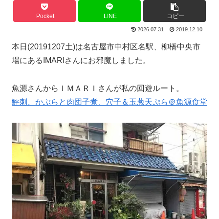
Pocket
LINE
コピー
2026.07.31
2019.12.10
本日(20191207土)は名古屋市中村区名駅、柳橋中央市
場にあるIMARIさんにお邪魔しました。
魚源さんからＩＭＡＲＩさんが私の回遊ルート。
鮃刺、かぶらと肉団子煮、穴子＆玉葱天ぷら＠魚源食堂