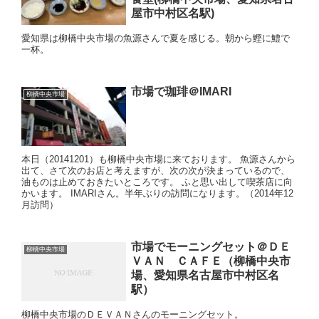
屋市中村区名駅)
愛知県は柳橋中央市場の魚源さんで夏を感じる。朝から鰹に鱧で
一杯。
市場で珈琲＠IMARI
柳橋中央市場
本日（20141201）も柳橋中央市場に来ております。 魚源さんから
出て、さて次のお店と考えますが、次の次が決まっているので、
油ものは止めておきたいところです。 ふと思い出して喫茶店に向
かいます。 IMARIさん。半年ぶりの訪問になります。（2014年12
月訪問）
市場でモーニングセット＠ＤＥ
柳橋中央市場
ＶＡＮ ＣＡＦＥ（柳橋中央市
場、愛知県名古屋市中村区名
駅）
柳橋中央市場のＤＥＶＡＮさんのモーニングセット。