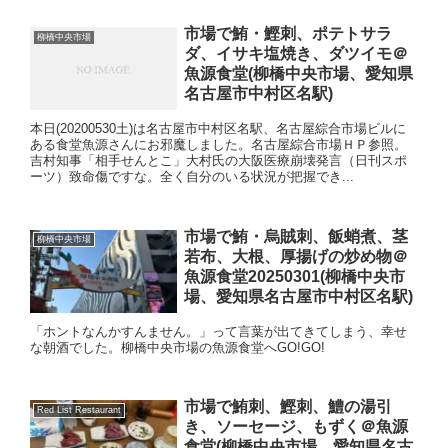
市場で鮪・鰹刺、ポテトサラ
柳橋中央市場
ダ、イサキ塩焼き、ダツイモ＠
魚源食堂(柳橋中央市場、愛知県
名古屋市中村区名駅)
本日(20200530土)は名古屋市中村区名駅、名古屋綜合市場ビルに
ある食堂魚源さんにお邪魔しました。名古屋綜合市場ＨＰ参照。
吉村知事「相手せんとこ」大村氏の大阪医療崩壊発言（日刊スポ
ーツ）致命傷ですな。全く自分のいる状況が把握でき...
市場で鮪・烏賊刺、飯蛸煮、茎
柳橋中央市場
若布、大根、厚揚げの炒め物＠
魚源食堂20250301(柳橋中央市
場、愛知県名古屋市中村区名駅)
「ホントなんかすんません。」って言葉が出てきてしまう、幸せ
な朝酒でした。柳橋中央市場の魚源食堂へGO!GO!
市場で鮪刺、鰹刺、鱧の湯引
Red List Restaurant
き、ソーセージ、もずく＠魚源
食堂(柳橋中央市場、愛知県名古