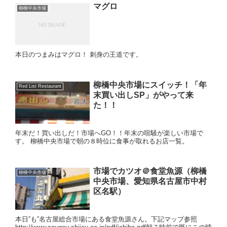
マグロ
柳橋中央市場
本日のつまみはマグロ！ 刺身の王道です。
柳橋中央市場にスイッチ！「年
Red List Restaurant
末買い出しSP」がやって来
た！！
年末だ！買い出しだ！市場へGO！！年末の喧騒が楽しい市場で
す。 柳橋中央市場で朝の８時位に食事が取れるお店一覧。
市場でカツオ＠食堂魚源（柳橋
柳橋中央市場
中央市場、愛知県名古屋市中村
区名駅）
本日”も”名古屋総合市場にある食堂魚源さん。下記マップ参照