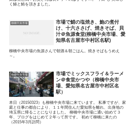
く鰆と鮪を頂きました。
市場で鯖の塩焼き、鮑の煮付
柳橋中央市場
け、十六ささげ、焼きそば、貝
汁＠魚源食堂(柳橋中央市場、愛
知県名古屋市中村区名駅)
柳橋中央市場の魚源さんで朝酒＆朝ごはん。焼きそばもうめえ
～。
市場でミックスフライ＆ラーメ
柳橋中央市場
ン＠食堂かつや（柳橋中央市
場、愛知県名古屋市中村区名
駅）
本日（20150323）も柳橋中央市場に来ています。 私事ですが、家
庭と仕事の都合により、１１年間住んだ愛知県を離れ、出身地の
埼玉県に帰ることになりました。 柳橋中央市場に通い始めて３
年、ブログをはじめて２年って所です。 初めて柳橋に来たの
（2015年3月訪問）