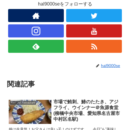
hal9000seをフォローする
hal9000se
関連記事
市場で鮪刺、鰆のたたき、アジ
Red List Restaurant
フライ、ウインナー＠魚源食堂
(柳橋中央市場、愛知県名古屋市
中村区名駅)
娘は生意気！お父さんは良い子！のはずです…。 今日”も”美味し