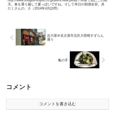
http://www.sougou-shijou.co.jp/pdf/ichiba.pdf朝７時前で既にこの晴
天。春を通り越して夏っぽいですね。そして本日の朝酒全容。具
だくさんの、さ（2014年4月訪問）
吉川屋＠名古屋市北区大曽根すずらん
通り
亀の手
コメント
コメントを書き込む