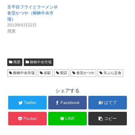
舌平目フライとラーメン＠
食堂かつや（柳橋中央市
場）
2013年6月22日
廃業
廃業
柳橋中央市場
柳橋中央市場
名駅
閉店
食堂かつや
天ぷら定食
シェアする
Twitter
Facebook
はてブ
Pocket
LINE
コピー