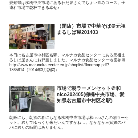
愛知県は柳橋中央市場にあるわだ泉さんでちょい飲みコース。子
連れ市場で乾杯できる幸せ♪
（閉店）市場で中華そば＠元祖
廃業
まるしば屋201403
本日は名古屋市中村区名駅、マルナカ食品センターにある元祖ま
るしば屋さんにお邪魔しました。マルナカ食品センター地図参照
http://www.marunaka-center.co.jp/shoplist/floormap.pdf?
1365814（2014年3月訪問）
市場で朝ラーメンセット＠和
柳橋中央市場
nico202405(柳橋中央市場、愛
知県名古屋市中村区名駅)
朝飯にも、朝酒の肴にもなる柳橋中央市場は和nicoさんの朝ラーセ
ット。独りでゆっくり来たいんですがね…。なかなか三姉妹のパ
パに独りの時間はありません。