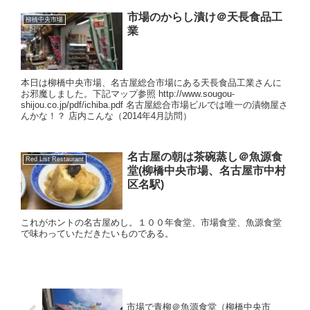
市場のからし漬け＠天長食品工
柳橋中央市場
業
本日は柳橋中央市場、名古屋総合市場にある天長食品工業さんに
お邪魔しました。下記マップ参照 http://www.sougou-
shijou.co.jp/pdf/ichiba.pdf 名古屋総合市場ビルでは唯一の漬物屋さ
んかな！？ 店内こんな（2014年4月訪問）
名古屋の朝は茶碗蒸し＠魚源食
Red List Restaurant
堂(柳橋中央市場、名古屋市中村
区名駅)
これがホントの名古屋めし。１００年食堂、市場食堂、魚源食堂
で味わっていただきたいものである。
市場で青柳＠魚源食堂（柳橋中央市