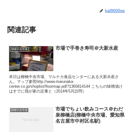
hal9000se
関連記事
市場で手巻き寿司＠大新水産
柳橋中央市場
本日は柳橋中央市場、マルナカ食品センターにある大新水産さ
ん。マップ参照http://www.marunaka-
center.co.jp/shoplist/floormap.pdf?1365814144 こちらの味噌漬け
はすでに我が家の定番と（2014年5月訪問）
市場でちょい飲みコース＠わだ
柳橋中央市場
泉柳橋店(柳橋中央市場、愛知県
名古屋市中村区名駅)