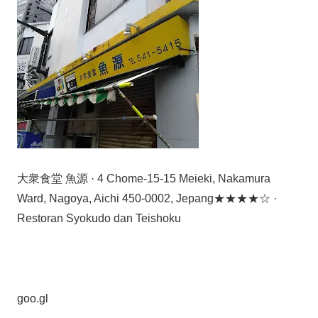
大衆食堂 魚源 · 4 Chome-15-15 Meieki, Nakamura
Ward, Nagoya, Aichi 450-0002, Jepang★★★★☆ ·
Restoran Syokudo dan Teishoku
goo.gl