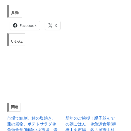
共有:
Facebook
X
いいね:
関連
市場で鮪刺、鯵の塩焼き、
新年のご挨拶！親子並んで
蕪の煮物、ポテトサラダ＠
の朝ごはん！＠魚源食堂(柳
魚源食堂(柳橋中央市場、愛
橋中央市場、名古屋市中村