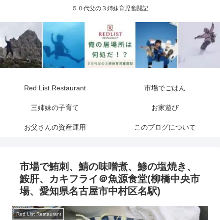
５０代父の３姉妹育児奮闘記
Red List Restaurant
市場でごはん
三姉妹の子育て
お家遊び
お父さんの資産運用
このブログについて
市場で鮪刺、鯖の味噌煮、鯵の塩焼き、
鮟肝、カキフライ＠魚源食堂(柳橋中央市
場、愛知県名古屋市中村区名駅)
Red List Restaurant