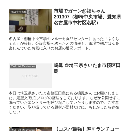
市場でガーン@福ちゃん
柳橋中央市場
201307（柳橋中央市場、愛知県
名古屋市中村区名駅）
名古屋・柳橋中央市場のマルナカ食品センターにあった「ふくち
ゃん」が移転。公設市場へ移ったとの情報も。市場で朝ごはんを
楽しんでいたお気に入りのお店の近況レポート。
鳴鳳 ＠埼玉県さいたま市桜区田
Red List Restaurant
島
本日は埼玉県さいたま市桜区田島にある鳴鳳さんにお願いしまし
た。定型文”現在ブログの整理をしております。なぜか公開せずに
眠っていたエントリーを呼び起こしていたりしますので、ご注意
ください。取り扱っている題材が題材だけに、もしかしたら存在
しない...
【コスパ最強】寿司ランチコー
Red List Restaurant