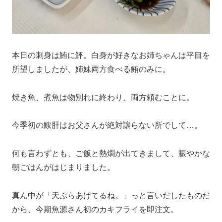
本日の刺身は鮪に鮃。白身が好きなお姉ちゃんは平目を
所望しましたが、姉妹両方食べる鮪のみに。
焼き魚、煮魚は物別れに終わり、両方頼むことに。
今季初の鮟肝はお父さんが絶対譲らない所でして…。
何も言わずとも、ご飯と熱燗が出てきまして、賑やかな
朝ごはんがはじまりました。
真ん中が「天ぷらあげてるね。」っと言いだしたものだ
から、今期魚源さん初のカキフライを即注文。