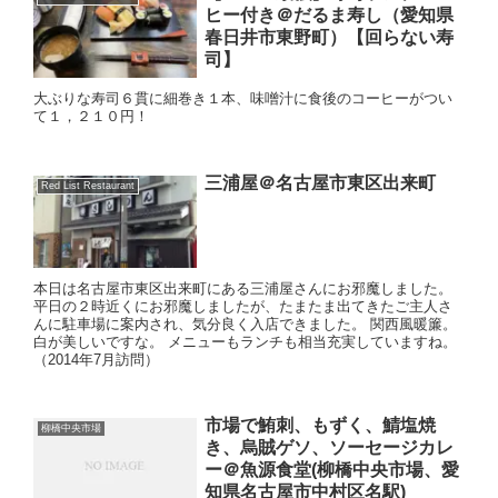
ヒー付き＠だるま寿し（愛知県
春日井市東野町）【回らない寿
司】
大ぶりな寿司６貫に細巻き１本、味噌汁に食後のコーヒーがつい
て１，２１０円！
三浦屋＠名古屋市東区出来町
Red List Restaurant
本日は名古屋市東区出来町にある三浦屋さんにお邪魔しました。
平日の２時近くにお邪魔しましたが、たまたま出てきたご主人さ
んに駐車場に案内され、気分良く入店できました。 関西風暖簾。
白が美しいですな。 メニューもランチも相当充実していますね。
（2014年7月訪問）
市場で鮪刺、もずく、鯖塩焼
柳橋中央市場
き、烏賊ゲソ、ソーセージカレ
ー＠魚源食堂(柳橋中央市場、愛
知県名古屋市中村区名駅)