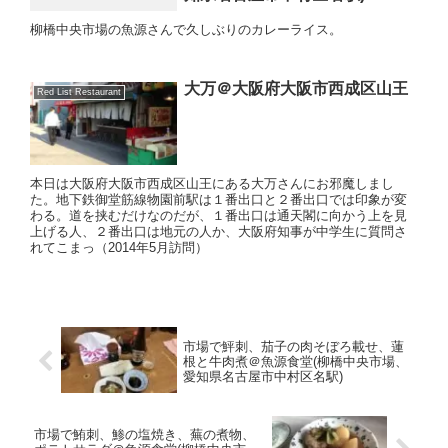
柳橋中央市場の魚源さんで久しぶりのカレーライス。
大万＠大阪府大阪市西成区山王
Red List Restaurant
本日は大阪府大阪市西成区山王にある大万さんにお邪魔しまし
た。地下鉄御堂筋線物園前駅は１番出口と２番出口では印象が変
わる。道を挟むだけなのだが、１番出口は通天閣に向かう上を見
上げる人、２番出口は地元の人か、大阪府知事が中学生に質問さ
れてこまっ（2014年5月訪問）
市場で鮃刺、茄子の肉そぼろ載せ、蓮
根と牛肉煮＠魚源食堂(柳橋中央市場、
愛知県名古屋市中村区名駅)
市場で鮪刺、鯵の塩焼き、蕪の煮物、