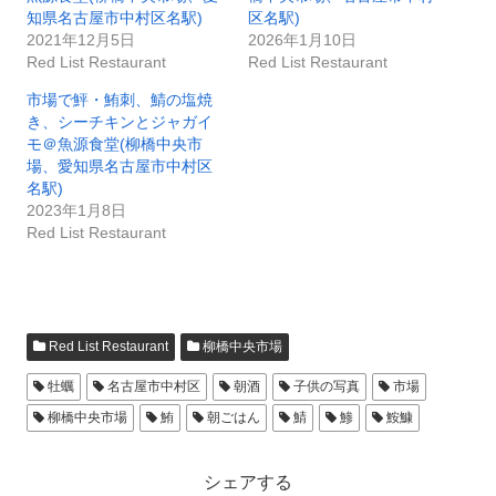
知県名古屋市中村区名駅)
区名駅)
2021年12月5日
2026年1月10日
Red List Restaurant
Red List Restaurant
市場で鮃・鮪刺、鯖の塩焼
き、シーチキンとジャガイ
モ＠魚源食堂(柳橋中央市
場、愛知県名古屋市中村区
名駅)
2023年1月8日
Red List Restaurant
Red List Restaurant
柳橋中央市場
牡蠣
名古屋市中村区
朝酒
子供の写真
市場
柳橋中央市場
鮪
朝ごはん
鯖
鯵
鮟鱇
シェアする