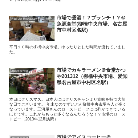
市場で昼酒！？ブランチ！？＠
Red List Restaurant
魚源食堂(柳橋中央市場、名古屋
市中村区名駅)
平日１０時の柳橋中央市場。ゆったりとした時間が流れていまし
た。
市場でカキラーメン＠食堂かつ
柳橋中央市場
や201312（柳橋中央市場、愛知
県名古屋市中村区名駅）
本日はクリスマス。日本人にはクリスチャンより意味を持つ大切
な日でございます。 年末なのでずいぶん柳橋中央市場も人が多く
なっています。三河屋さんのローストビーフには列ができている
ほどです。これからもっと多くなるんだろうな！？市場のロース
トビー（2013年12月訪問）
市場でアイスコーヒー＠