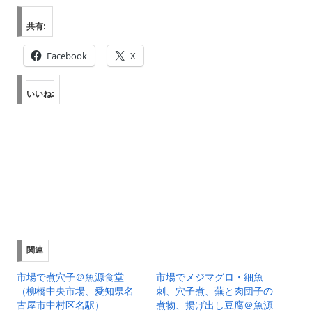
共有:
Facebook
X
いいね:
関連
市場で煮穴子＠魚源食堂
市場でメジマグロ・細魚
（柳橋中央市場、愛知県名
刺、穴子煮、蕪と肉団子の
古屋市中村区名駅）
煮物、揚げ出し豆腐＠魚源