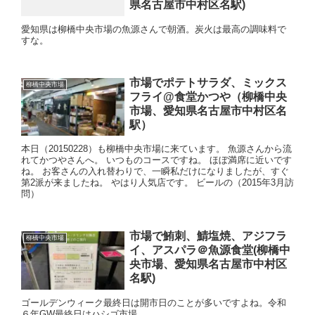
県名古屋市中村区名駅)
愛知県は柳橋中央市場の魚源さんで朝酒。炭火は最高の調味料で
すな。
市場でポテトサラダ、ミックス
柳橋中央市場
フライ@食堂かつや（柳橋中央
市場、愛知県名古屋市中村区名
駅）
本日（20150228）も柳橋中央市場に来ています。 魚源さんから流
れてかつやさんへ。 いつものコースですね。 ほぼ満席に近いです
ね。 お客さんの入れ替わりで、一瞬私だけになりましたが、すぐ
第2派が来ましたね。 やはり人気店です。 ビールの（2015年3月訪
問）
市場で鮪刺、鯖塩焼、アジフラ
柳橋中央市場
イ、アスパラ＠魚源食堂(柳橋中
央市場、愛知県名古屋市中村区
名駅)
ゴールデンウィーク最終日は開市日のことが多いですよね。令和
６年GW最終日はハシゴ市場。