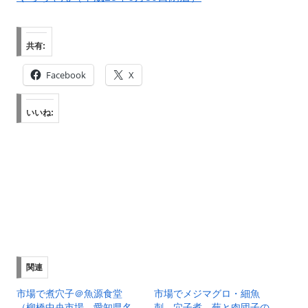
共有:
Facebook
X
いいね:
関連
市場で煮穴子＠魚源食堂
市場でメジマグロ・細魚
（柳橋中央市場、愛知県名
刺、穴子煮、蕪と肉団子の