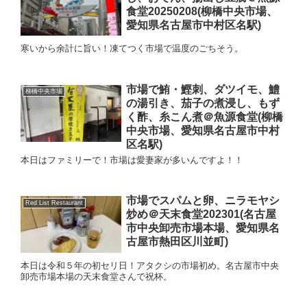
食堂20250208(柳橋中央市場、
愛知県名古屋市中村区名駅)
寒いから余計に旨い！凍てつく市場で温度のごちそう。
市場で鮪・鰹刺、ダツイモ、鱧
柳橋中央市場
の湯引き、茄子の煮浸し、もず
く酢、糸こん煮＠魚源食堂(柳橋
中央市場、愛知県名古屋市中村
区名駅)
本日はファミリーで！市場は愛妻家が多いんですよ！！
市場でスパムと卵、ニラモヤシ
Red List Restaurant
炒め＠天末食堂202301(名古屋
市中央卸売市場本場、愛知県名
古屋市熱田区川並町)
本日は令和５年の初セリ日！アタクシの市場初め。名古屋市中央
卸売市場本場の天末食堂さんで祝杯。