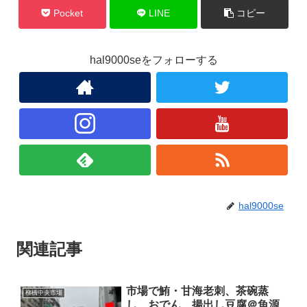
Pocket
LINE
コピー
hal9000seをフォローする
hal9000se
関連記事
市場で鮪・甘海老刺、茶碗蒸
柳橋中央市場
し、おでん、揚出し豆腐＠魚源