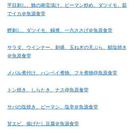
平目刺し、鯵の南蛮漬け、ピーマン炒め、ダツイモ、茹
でイカ＠魚源食堂
鰹刺し、ダツイモ、鰯煮、一六ささげ＠魚原食堂
サラダ、ウインナー、刺盛、玉ねぎの天ぷら、鯖塩焼き
＠魚原食堂
メバル煮付け、ハンペイ煮物、フキ煮物@魚原食堂
トン焼き、しらたき、ナス@魚原食堂
サバの塩焼き、ピーマン、塩辛＠魚源食堂
甘エビ、揚げだし豆腐＠魚源食堂