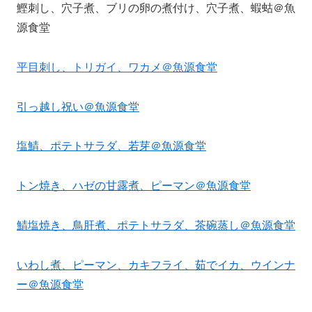
鰹刺し、穴子煮、ブリの卵の煮付け、穴子煮、蝦蛄＠魚
源食堂
平目刺し、トリガイ、ワカメ＠魚源食堂
引っ越し祝い＠魚源食堂
塩鯖、ポテトサラダ、若芽＠魚源食堂
トン焼き、ハゼの甘露煮、ピーマン＠魚源食堂
鯖塩焼き、鳥肝煮、ポテトサラダ、茶碗蒸し＠魚源食堂
いわし煮、ピーマン、カキフライ、茹でイカ、ウインナ
ー＠魚源食堂