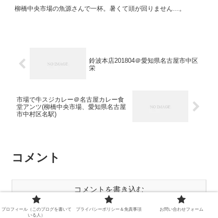
柳橋中央市場の魚源さんで一杯。暑くて頭が回りません…。
鈴波本店201804＠愛知県名古屋市中区
栄
市場で牛スジカレー＠名古屋カレー食
堂アンツ(柳橋中央市場、愛知県名古屋
市中村区名駅)
コメント
コメントを書き込む
プロフィール（このブログを書いて
プライバシーポリシー＆免責事項
お問い合わせフォーム
いる人）
ホーム
Red List Restaurant
市場でごはん