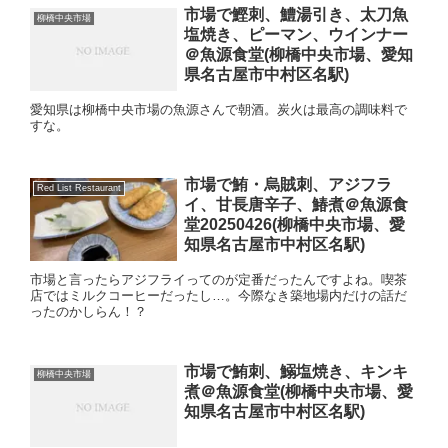
市場で鰹刺、鱧湯引き、太刀魚
柳橋中央市場
塩焼き、ピーマン、ウインナー
＠魚源食堂(柳橋中央市場、愛知
県名古屋市中村区名駅)
愛知県は柳橋中央市場の魚源さんで朝酒。炭火は最高の調味料で
すな。
市場で鮪・烏賊刺、アジフラ
Red List Restaurant
イ、甘長唐辛子、鰆煮＠魚源食
堂20250426(柳橋中央市場、愛
知県名古屋市中村区名駅)
市場と言ったらアジフライってのが定番だったんですよね。喫茶
店ではミルクコーヒーだったし…。今際なき築地場内だけの話だ
ったのかしらん！？
市場で鮪刺、鰯塩焼き、キンキ
柳橋中央市場
煮＠魚源食堂(柳橋中央市場、愛
知県名古屋市中村区名駅)