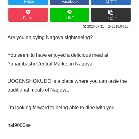
Twitter
Facebook
はてブ
Pocket
LINE
コピー
2026.07.31
2018.04.15
Are you enjoying Nagoya sightseeing?
You seem to have enjoyed a delicious meal at
Yanagibashi Central Market in Nagoya.
UOGENSHOKUDO is a place where you can taste the
traditional meals of Nagoya.
I’m looking forward to being able to dine with you.
hal9000se