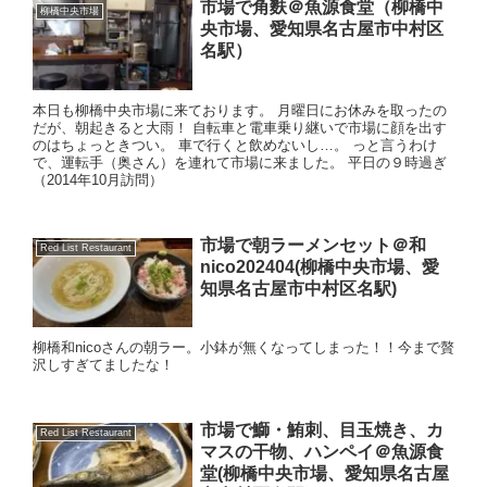
市場で角麩＠魚源食堂（柳橋中
柳橋中央市場
央市場、愛知県名古屋市中村区
名駅）
本日も柳橋中央市場に来ております。 月曜日にお休みを取ったの
だが、朝起きると大雨！ 自転車と電車乗り継いで市場に顔を出す
のはちょっときつい。 車で行くと飲めないし…。 っと言うわけ
で、運転手（奥さん）を連れて市場に来ました。 平日の９時過ぎ
（2014年10月訪問）
市場で朝ラーメンセット＠和
Red List Restaurant
nico202404(柳橋中央市場、愛
知県名古屋市中村区名駅)
柳橋和nicoさんの朝ラー。小鉢が無くなってしまった！！今まで贅
沢しすぎてましたな！
市場で鰤・鮪刺、目玉焼き、カ
Red List Restaurant
マスの干物、ハンペイ＠魚源食
堂(柳橋中央市場、愛知県名古屋