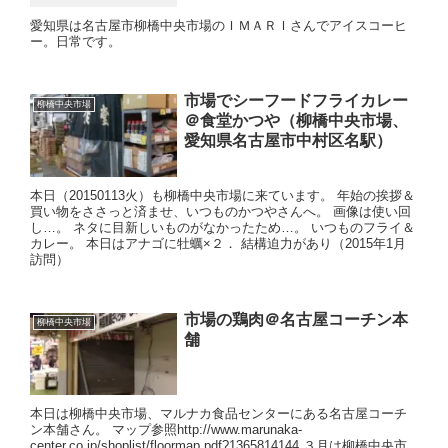
愛知県は名古屋市柳橋中央市場のＩＭＡＲＩさんでアイスコーヒ
ー。日常です。
市場でシーフードフライカレー
柳橋中央市場
＠食堂かつや（柳橋中央市場、
愛知県名古屋市中村区名駅）
本日（20150113火）も柳橋中央市場に来ています。 年始の挨拶＆
買い物をささっと済ませ、いつものかつやさんへ。 画像は使い回
し…。 ネタに目新しいものがなかったため…。 いつものフライ＆
カレー。 本日はアナゴに牡蠣×２． 結構迫力があり（2015年1月
訪問）
市場の鶏肉＠名古屋コーチン本
柳橋中央市場
舗
本日は柳橋中央市場、マルナカ食品センターにある名古屋コーチ
ン本舗さん。 マップ参照http://www.marunaka-
center.co.jp/shoplist/floormap.pdf?1365814144 ３月は柳橋中央市