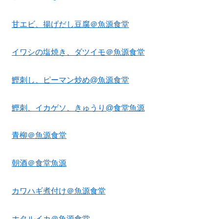
甘エビ、揚げだし豆腐＠魚源食堂
イワシの塩焼き、ダツイモ＠魚源食堂
鰹刺し、ピーマン炒め@魚源食堂
鰹刺、イカゲソ、きゅうり@食堂魚源
青柳＠魚源食堂
朝酒＠食堂魚源
カワハギ煮付け＠魚源食堂
ホタルイカ＠魚源食堂