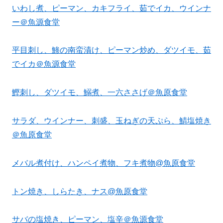
いわし煮、ピーマン、カキフライ、茹でイカ、ウインナ
ー＠魚源食堂
平目刺し、鯵の南蛮漬け、ピーマン炒め、ダツイモ、茹
でイカ＠魚源食堂
鰹刺し、ダツイモ、鰯煮、一六ささげ＠魚原食堂
サラダ、ウインナー、刺盛、玉ねぎの天ぷら、鯖塩焼き
＠魚原食堂
メバル煮付け、ハンペイ煮物、フキ煮物@魚原食堂
トン焼き、しらたき、ナス@魚原食堂
サバの塩焼き、ピーマン、塩辛＠魚源食堂