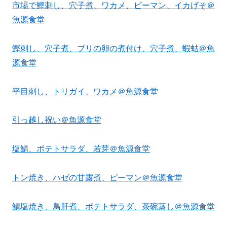
市場で鰹刺し、穴子煮、ワカメ、ピーマン、イカげそ＠
魚源食堂
鰹刺し、穴子煮、ブリの卵の煮付け、穴子煮、蝦蛄＠魚
源食堂
平目刺し、トリガイ、ワカメ＠魚源食堂
引っ越し祝い＠魚源食堂
塩鯖、ポテトサラダ、若芽＠魚源食堂
トン焼き、ハゼの甘露煮、ピーマン＠魚源食堂
鯖塩焼き、鳥肝煮、ポテトサラダ、茶碗蒸し＠魚源食堂