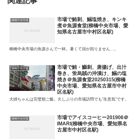
関連記事
市場で鮪刺、鰯塩焼き、キンキ
柳橋中央市場
煮＠魚源食堂(柳橋中央市場、愛
知県名古屋市中村区名駅)
柳橋中央市場の魚源さんで一杯。暑くて頭が回りません…。
市場で鮪・鰤刺、唐揚げ、出汁
柳橋中央市場
巻き、蛍烏賊の沖漬け、鰯の塩
焼き＠魚源食堂20250315(柳橋
中央市場、愛知県名古屋市中村
区名駅)
大姉ちゃんは完璧朝ご飯。久しぶりの市場訪問でも”生意気”です。
市場でアイスコーヒー201906＠
柳橋中央市場
IMARI(柳橋中央市場、愛知県名
古屋市中村区名駅)