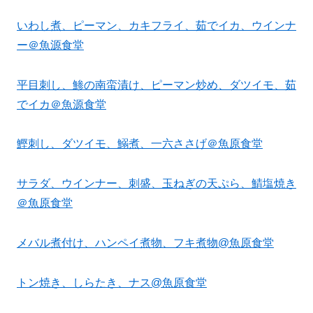
いわし煮、ピーマン、カキフライ、茹でイカ、ウインナ
ー＠魚源食堂
平目刺し、鯵の南蛮漬け、ピーマン炒め、ダツイモ、茹
でイカ＠魚源食堂
鰹刺し、ダツイモ、鰯煮、一六ささげ＠魚原食堂
サラダ、ウインナー、刺盛、玉ねぎの天ぷら、鯖塩焼き
＠魚原食堂
メバル煮付け、ハンペイ煮物、フキ煮物@魚原食堂
トン焼き、しらたき、ナス@魚原食堂