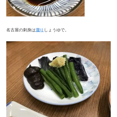
名古屋の刺身は
溜り
しょうゆ
で。