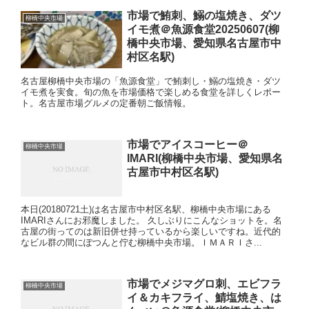
市場で鮪刺、鰯の塩焼き、ダツ
柳橋中央市場
イモ煮＠魚源食堂20250607(柳
橋中央市場、愛知県名古屋市中
村区名駅)
名古屋柳橋中央市場の「魚源食堂」で鮪刺し・鰯の塩焼き・ダツ
イモ煮を実食。旬の魚を市場価格で楽しめる食堂を詳しくレポー
ト。名古屋市場グルメの定番朝ご飯情報。
市場でアイスコーヒー＠
柳橋中央市場
IMARI(柳橋中央市場、愛知県名
古屋市中村区名駅)
本日(20180721土)は名古屋市中村区名駅、柳橋中央市場にある
IMARIさんにお邪魔しました。 久しぶりにこんなショットを。名
古屋の街ってのは新旧併せ持っているから楽しいですね。近代的
なビル群の間にぽつんと佇む柳橋中央市場。ＩＭＡＲＩさ...
市場でメジマグロ刺、エビフラ
柳橋中央市場
イ＆カキフライ、鯖塩焼き、は