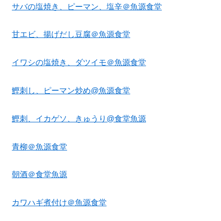
サバの塩焼き、ピーマン、塩辛＠魚源食堂
甘エビ、揚げだし豆腐＠魚源食堂
イワシの塩焼き、ダツイモ＠魚源食堂
鰹刺し、ピーマン炒め@魚源食堂
鰹刺、イカゲソ、きゅうり@食堂魚源
青柳＠魚源食堂
朝酒＠食堂魚源
カワハギ煮付け＠魚源食堂