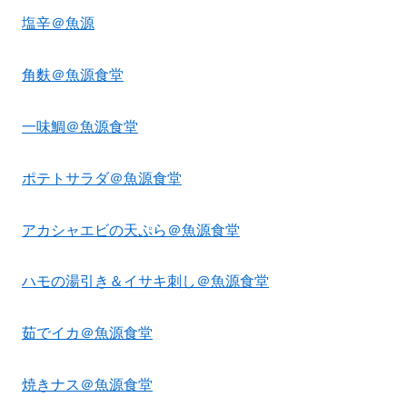
塩辛＠魚源
角麩＠魚源食堂
一味鯛＠魚源食堂
ポテトサラダ＠魚源食堂
アカシャエビの天ぷら＠魚源食堂
ハモの湯引き＆イサキ刺し＠魚源食堂
茹でイカ＠魚源食堂
焼きナス＠魚源食堂