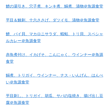
鱧の湯引き、穴子煮、キンキ煮、鰯煮、漬物＠魚源食堂
平目＆鯵刺、十六ささげ、ダツイモ、漬物＠魚源食堂
鱧、バイ貝、マカロニサラダ、蝦蛄、トリ貝、スペシャ
ルカレー＠魚源食堂
赤魚煮付け、イカげそ、こんにゃく、ウインナー＠魚源
食堂
鰯煮、トリガイ、ウインナー、ナス・いんげん、はんぺ
い＠魚源食堂
平目刺し、トリガイ、胡瓜、サバの塩焼き、揚げ出し豆
腐＠魚源食堂