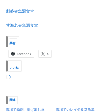
刺盛＠魚源食堂
甘海老＠魚源食堂
共有:
Facebook
X
いいね:
読
み
込
み
関連
中…
市場で鰤刺、揚げ出し豆
市場でカレイ＠食堂魚源