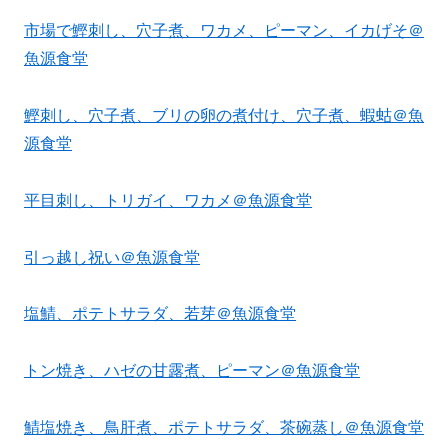
市場で鰹刺し、穴子煮、ワカメ、ピーマン、イカげそ＠
魚源食堂
鰹刺し、穴子煮、ブリの卵の煮付け、穴子煮、蝦蛄＠魚
源食堂
平目刺し、トリガイ、ワカメ＠魚源食堂
引っ越し祝い＠魚源食堂
塩鯖、ポテトサラダ、若芽＠魚源食堂
トン焼き、ハゼの甘露煮、ピーマン＠魚源食堂
鯖塩焼き、鳥肝煮、ポテトサラダ、茶碗蒸し＠魚源食堂