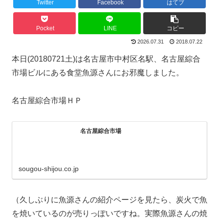
Twitter
Facebook
はてブ
Pocket
LINE
コピー
2026.07.31
2018.07.22
本日(20180721土)は名古屋市中村区名駅、名古屋綜合
市場ビルにある食堂魚源さんにお邪魔しました。
名古屋綜合市場ＨＰ
名古屋綜合市場
sougou-shijou.co.jp
（久しぶりに魚源さんの紹介ページを見たら、炭火で魚
を焼いているのが売りっぽいですね。実際魚源さんの焼